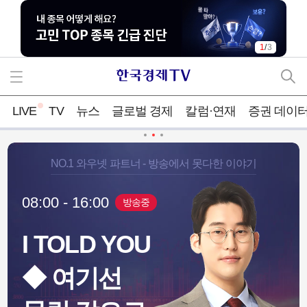
1
/
3
LIVE
TV
뉴스
글로벌 경제
칼럼·연재
증권 데이
NO.1 와우넷 파트너 - 방송에서 못다한 이야기
08:00 - 16:00
방송중
I TOLD YOU
지컬AI용 반도체
금융산업공익재단, 자립준
◆ 여기선
확장" [IPO톡
비청년에 손편지로 온기 나