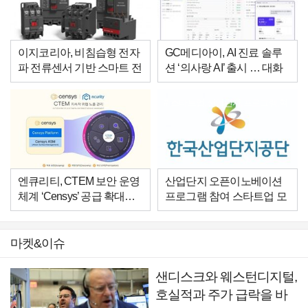
이지코리아, 비침습형 전자
GC메디아이, AI 진료 솔루
파 전류센서 기반 스마트 전
션 ‘의사랑 AI’ 출시 … 대화
력 안전 솔루션 개발
만으로 진료 기록 완성한다
스타트업,산업단지,프로그램,혁
신,지역,지원,분야,참여
엔큐리티, CTEM 보안 운영
산업단지 오픈이노베이션
체계 ‘Censys’ 공급 확대…
프로그램 참여 스타트업 모
보안 운영 체계 강화 지원
집
마켓&이슈
샌디스크와 웨스턴디지털,
호실적과 주가 급락을 바