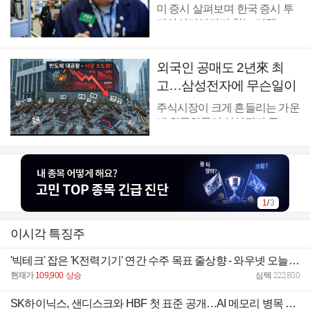
라보는 관점은 [마켓무버
미 증시 살펴보며 한국 증시 투
의 국장힌트]
자아이디어까지 찾는 마켓 ...
외국인 공매도 2년來 최
고…삼성전자에 무슨일이
[B급기자의 B급리포트]
주식시장이 크게 흔들리는 가운
데 외국인들이 삼성전자 주...
1
/
3
이시각 특징주
'빅테크' 잡은 'K전력기기' 연간 수주 목표 줄상향 - 와우넷 오늘장전략
현재가
109,900
상승
심텍
222800
SK하이닉스, 샌디스크와 HBF 첫 표준 공개…AI 메모리 병목 푼다 - 와우넷 오늘장전략