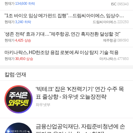
현재가
134,600
하락
ISC
095340
"1조 바이오 임상 메가펀드 집행"…드림씨아이에스, 임상수요 확대 기대
현재가
3,240
하락
드림씨아이에스
223250
'생존 전략' 효과 기대…"제주항공, 연간 흑자전환 달성할 것"
현재가
4,425
상승
제주항공
089590
마키나락스, HD한조양 용접 로봇에 AI 이상 탐지 기술 적용
현재가
30,450
상승
마키나락스
477850
칼럼·연재
'빅테크' 잡은 'K전력기기' 연간 수주 목
표 줄상향 - 와우넷 오늘장전략
와우넷부
금융산업공익재단, 자립준비청년에 손