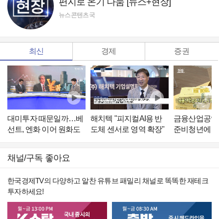
편지로 온기 나눔 [뉴스+현장]
뉴스콘텐츠국
최신
경제
증권
대미투자 때문일까…베
해치텍 "피지컬AI용 반
금융산업공익재
선트, 엔화 이어 원화도
도체 센서로 영역 확장"
준비청년에 손
언급
[IPO톡톡]
기 나눔 [뉴스
채널/구독 좋아요
한국경제TV의 다양하고 알찬 유튜브 패밀리 채널로 똑똑한 재테크
투자하세요!