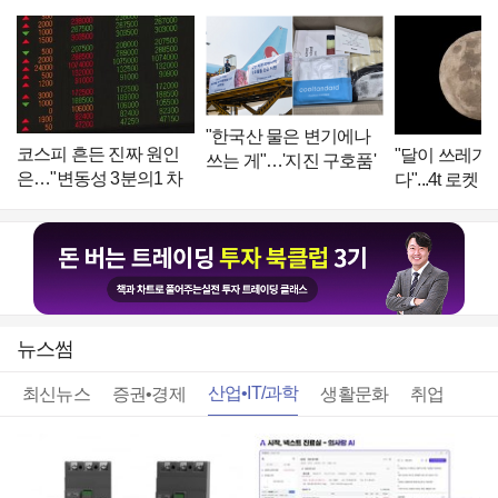
"한국산 물은 변기에나
코스피 흔든 진짜 원인
"달이 쓰레기
쓰는 게"…'지진 구호품'
은…"변동성 3분의1 차
다"...4t 로켓 
비하한 日누리꾼 논란
지"
[글로벌 pick]
뉴스썸
산업•IT/과학
최신뉴스
증권•경제
생활문화
취업