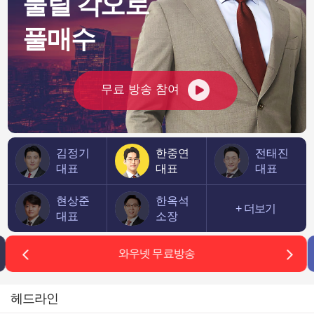
물릴 각오로
눔 [뉴스+현장]
풀매수
1,001.19
26,363.44
나스닥
3.6%
7,723.55
54,349.12
0.16%
다우존스
무료 방송 참여
김정기
한중연
전태진
대표
대표
대표
현상준
한옥석
+ 더보기
대표
소장
와우넷 무료방송
헤드라인