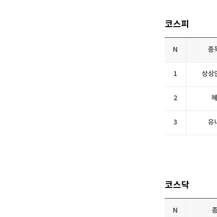
[할인50%] 한·미 투자 올인원 클래스
해외증시
코스피
N
종
1
상상
2
3
유
코스닥
N