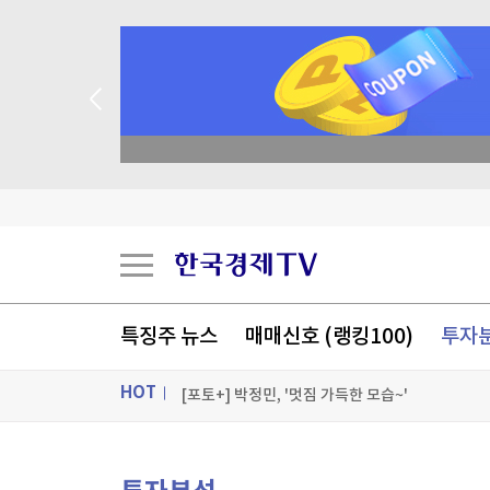
종목 무료 정밀 진단
올림픽대로 달리던 SUV서 '불'…일대 정체
블룸버그 "SK하이닉스, 中 충칭 패키징 공장 지분
[속보] 與최고위원 순회경선…박선원·최민희·서
[속보] 與경선 당원투표 누계 김민석 45.42%·정청
특징주 뉴스
매매신호 (랭킹100)
투자
[포토+] 박정민, '멋짐 가득한 모습~'
HOT
"나야, '흑백요리사' 시즌3"
[온에어] 신박한 경제토크 킥
ON AIR
뉴스
올림픽대로 달리던 SUV서 '불'…일대 정체