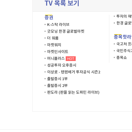
TV 목록 보기
투자의 
증권
한경 글
K-스탁 라이브
굿모닝 한경 글로벌마켓
종목핫라
더 워룸
국고처 
마켓워치
국민주식고
마켓인사이트
종목쇼
머니플러스
HOT
성공투자 오후증시
이상로 - 텐텐배거 투자공식 시즌2
출발증시 1부
출발증시 2부
판도라 (판을 읽는 도파민 라이브)