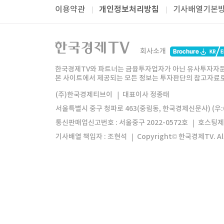
개인정보처리방침
이용약관
기사배열기본
패밀리사이트
한국경제TV
와우넷
주식창
미네르
회사소개
한경미디어그룹
한국경제신문
한국경제
한국경제TV와 파트너는 금융투자업자가 아닌 유사투자자문
본 사이트에서 제공되는 모든 정보는 투자판단의 참고자료로 
모바일앱
한국경제TV앱
주식창앱
(주)한국경제티브이
대표이사 정종태
서울특별시 중구 청파로 463(중림동, 한국경제신문사) (우:0
통신판매업신고번호 : 서울중구 2022-0572호
호스팅제
기사배열 책임자 : 조현석
Copyright© 한국경제TV. All 