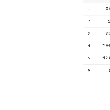
1
동
2
3
윙
4
한국
5
케이
6