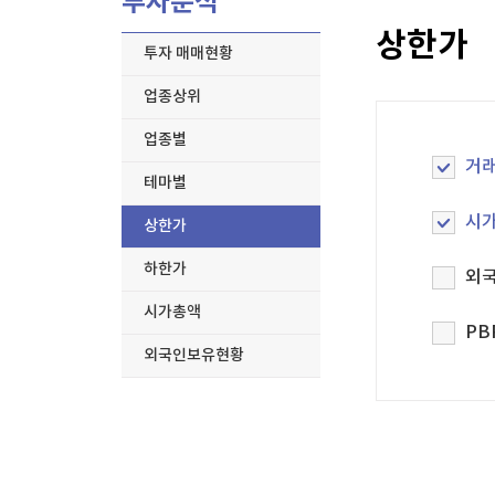
투자분석
한국경제TV
뉴스홈
상한가
올림픽대로 달리던 SUV서 '불'…일대 정체
머니팜 모닝라이브
증권
투자 매매현황
굿모닝 작전
금융
업종상위
오늘장 뭐사지?
부동산
[오후5시] 뉴스플러스
사회
업종별
온로드 (ON ROAD) 인사이트
글로벌경제
거
테마별
랭킹뉴스
시
상한가
하한가
외
미네르바아카데미
증권 데이터
시가총액
PB
외국인보유현황
스페셜강의
특징주 뉴스
투자/재테크
매매신호 (랭킹100
부동산/세무
투자분석
산업
국내증시
[모집-3기-] 돈버는 트레이딩 투자 북클럽
환율