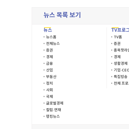
뉴스 목록 보기
뉴스
TV프로
뉴스홈
TV홈
전체뉴스
증권
증권
종목핫라
경제
경제
금융
생활경제
산업
기업·CE
부동산
특집방송
정치
전체 프
사회
국제
글로벌경제
칼럼·연재
랭킹뉴스