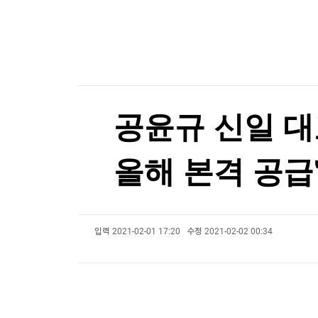
한국경제TV
뉴스홈
삼전닉스 문턱 높였더니…코스닥 레버리지 '불기
머니팜 모닝라이브
증권
굿모닝 작전
금융
삼전닉스 문턱 높였더니…코스닥 레버리지 '불기
오늘장 뭐사지?
부동산
[오후5시] 뉴스플러스
사회
온로드 (ON ROAD) 인사이트
글로벌경제
공윤규 신일 대
랭킹뉴스
올해 본격 공급
미네르바아카데미
증권 데이터
입력
2021-02-01 17:20
수정
2021-02-02 00:34
스페셜강의
특징주 뉴스
투자/재테크
매매신호 (랭킹100
부동산/세무
투자분석
산업
국내증시
[모집-3기-] 돈버는 트레이딩 투자 북클럽
환율