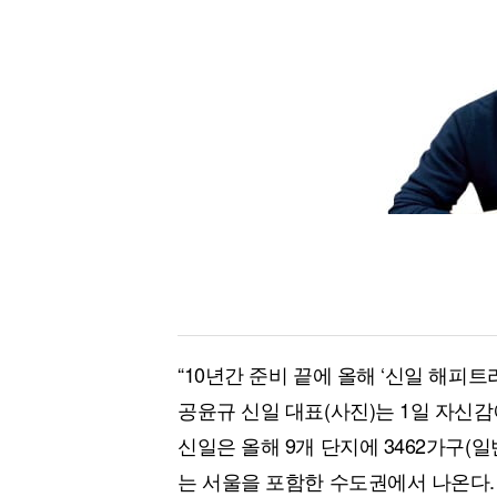
[할인50%] 한·미 투자 올인원 클래스
해외증시
“10년간 준비 끝에 올해 ‘신일 해피트
공윤규 신일 대표(사진)는 1일 자신
신일은 올해 9개 단지에 3462가구(일
는 서울을 포함한 수도권에서 나온다. 