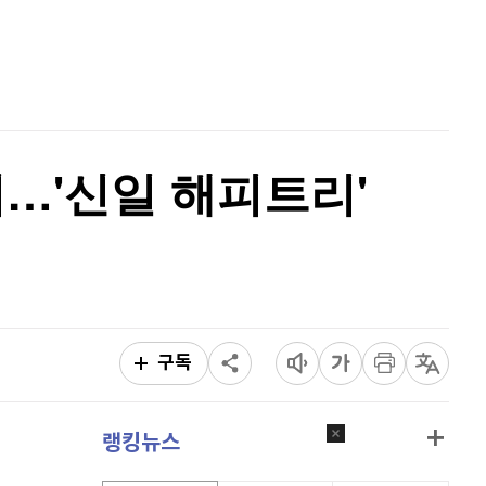
퀀텀
945
(
2.05%
)
홈
AI추천
이더리움 클래식
9,125
(
-0.72%
)
품
마켓이슈
특징주
이벤트
비트코인
91,151,000
(
-0.4%
)
비…'신일 해피트리'
구독
랭킹뉴스