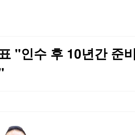
TV홈
무료방송
전체뉴스
둥'
증권
파트너스
경제
종목핫라인
추천 상
산업
둥'
경제
오늘의 
정치
생활경제
수익후기
국제
기업·CEO
이벤트
칼럼·연재
표 "인수 후 10년간 준
특집방송
전체 프로그램
"
채널/편성
지역별채널
)
편성표