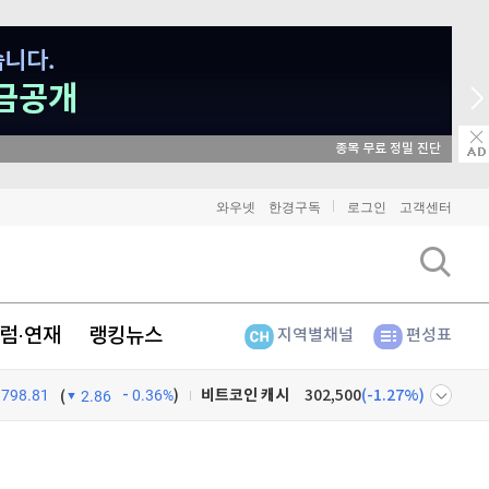
매일 매일 꽝 없는 룰렛 이벤트
비트코인
91,151,000
(
-0.4%
)
와우넷
한경구독
로그인
고객센터
이더리움
2,694,000
(
-0.34%
)
리플
1,457
(
-0.69%
)
럼·연재
랭킹뉴스
지역별채널
편성표
비트코인 캐시
302,500
(
-1.27%
)
798.81
0.36%
)
이오스
896
(
-0.45%
)
(
2.86
비트코인 골드
1,313
(
-763.82%
)
넷
주식창