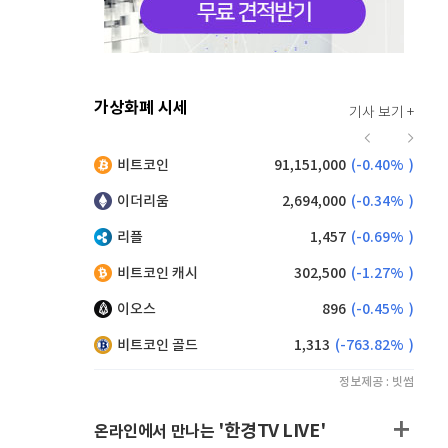
가상화폐 시세
기사 보기 +
945
(
2.05%
)
비트코인
91,151,000
(
-0.40%
)
,125
(
-0.72%
)
이더리움
2,694,000
(
-0.34%
)
리플
1,457
(
-0.69%
)
비트코인 캐시
302,500
(
-1.27%
)
이오스
896
(
-0.45%
)
비트코인 골드
1,313
(
-763.82%
)
정보제공 : 빗썸
'한경TV LIVE'
온라인에서 만나는