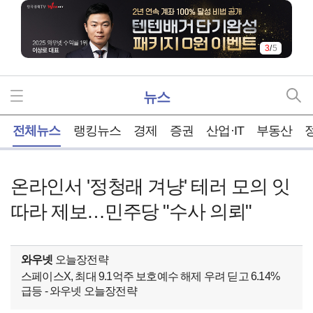
3
/
5
뉴스
홈
전체뉴스
랭킹뉴스
경제
증권
산업·IT
부동산
온라인서 '정청래 겨냥' 테러 모의 잇
따라 제보…민주당 "수사 의뢰"
와우넷
오늘장전략
스페이스X, 최대 9.1억주 보호예수 해제 우려 딛고 6.14%
급등 - 와우넷 오늘장전략