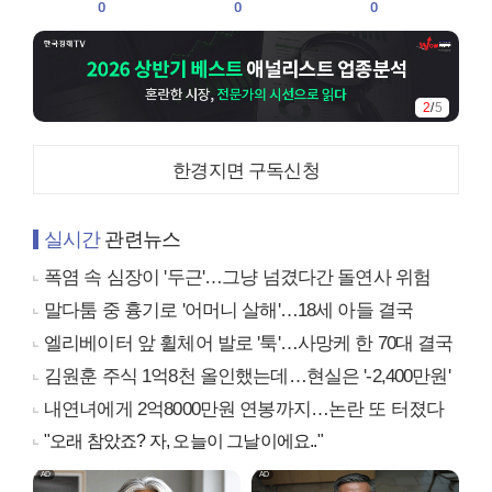
0
0
0
2
/
5
한경지면 구독신청
실시간
관련뉴스
폭염 속 심장이 '두근'…그냥 넘겼다간 돌연사 위험
말다툼 중 흉기로 '어머니 살해'…18세 아들 결국
엘리베이터 앞 휠체어 발로 '툭'…사망케 한 70대 결국
김원훈 주식 1억8천 올인했는데…현실은 '-2,400만원'
내연녀에게 2억8000만원 연봉까지…논란 또 터졌다
"오래 참았죠? 자, 오늘이 그날이에요.."