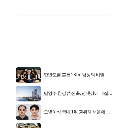
한반도를 흔든 28cm 남성의 비밀, 매
일 밤 즐거워
남양주 한강뷰 신축, 전셋값에 내집마
련!
모발이식 국내 1위 권위자 서울에 있
었다..