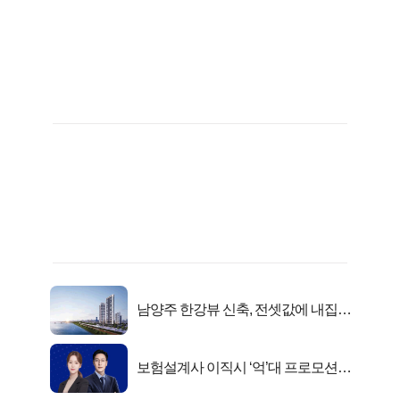
남양주 한강뷰 신축, 전셋값에 내집마
련!
보험설계사 이직시 ‘억’대 프로모션!
키움에셋!