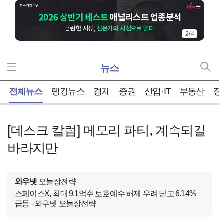
2
/
4
뉴스
홈
전체뉴스
랭킹뉴스
경제
증권
산업·IT
부동산
[데스크 칼럼] 메모리 파티, 계속되길
바라지만
와우넷
오늘장전략
스페이스X, 최대 9.1억주 보호예수 해제 우려 딛고 6.14%
급등 - 와우넷 오늘장전략