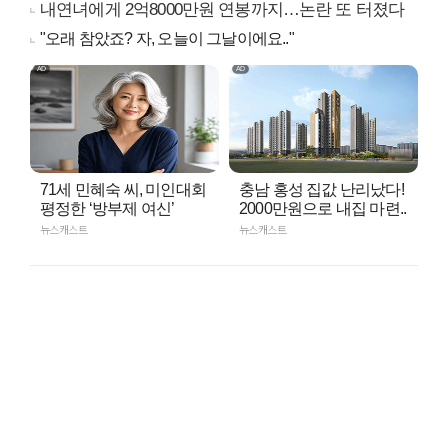
내연녀에게 2억8000만원 연봉까지…논란 또 터졌다
"오래 참았죠? 자, 오늘이 그날이에요.."
71세 민혜숙 씨, 미인대회
충남 홍성 집값 난리났다!
평정한 ‘방부제 여신’
2000만원으로 내집 마련..
뉴스캐스트
뉴스캐스트