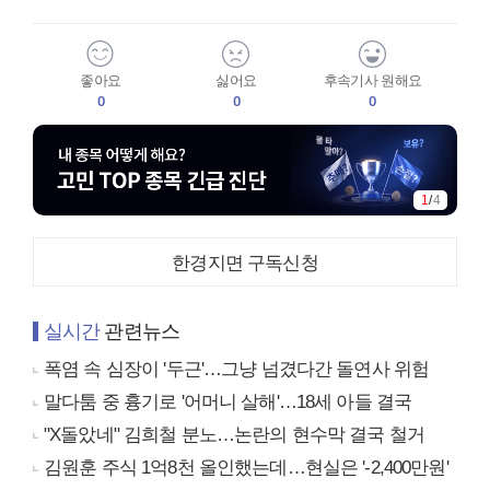
좋아요
싫어요
후속기사 원해요
0
0
0
1
/
4
한경지면 구독신청
실시간
관련뉴스
폭염 속 심장이 '두근'…그냥 넘겼다간 돌연사 위험
말다툼 중 흉기로 '어머니 살해'…18세 아들 결국
"X돌았네" 김희철 분노…논란의 현수막 결국 철거
김원훈 주식 1억8천 올인했는데…현실은 '-2,400만원'