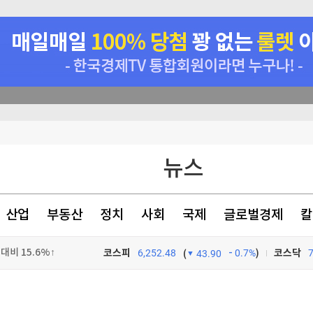
비 15.6%↑
좋은 회사도 불만 있었지만…'정년연장 vs 퇴사·이직' 고민의 내용 달랐다 [오피스 텔④]
획전
 27.5% 증가
뉴스
산업
부동산
정치
사회
국제
글로벌경제
칼
비 15.6%↑
코스피
6,252.48
0.7%
)
코스닥
(
43.90
비 15.6%↑
TV프로그램
와우