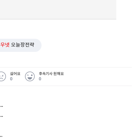
와우넷
오늘장전략
싫어요
후속기사 원해요
0
0
허지웅 "우리가 지지한 인간들이 이 꼴을"...또 소신 발언
아내 가출하자 성매매女 불러 음주, 아들 살해한 30대
김원훈 주식 1억8천 올인했는데…현실은 '-2,400만원'