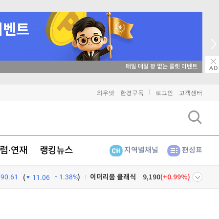
비트코인
90,729,000
(
-1.24%
)
이더리움
2,679,000
(
-1.32%
)
리플
매일 매일 꽝 없는 룰렛 이벤트
1,442
(
-3.15%
)
비트코인 캐시
301,300
(
-0.33%
)
와우넷
한경구독
로그인
고객센터
이오스
896
(
-0.45%
)
비트코인 골드
1,313
(
-763.82%
)
럼·연재
랭킹뉴스
지역별채널
편성표
퀀텀
916
(
-0.44%
)
790.61
1.38%
)
이더리움 클래식
9,190
(
0.99%
)
(
11.06
비트코인
90,729,000
(
-1.24%
)
넷
주식창