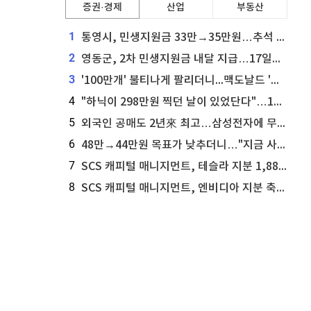
증권·경제
산업
부동산
1
통영시, 민생지원금 33만→35만원…추석 전 푼다
2
영동군, 2차 민생지원금 내달 지급…17일부터 신청 접수
3
'100만개' 불티나게 팔리더니...맥도날드 '충주찰옥수수버거' 돌연 판매 종료
4
"하닉이 298만원 찍던 날이 있었단다"…100만 클릭 '전래동화' 정체
5
외국인 공매도 2년來 최고…삼성전자에 무슨일이 [B급기자의 B급리포트]
6
48만→44만원 목표가 낮추더니…"지금 사라, 70% 오른다"는 종목
7
SCS 캐피털 매니지먼트, 테슬라 지분 1,889주 추가 매수
8
SCS 캐피털 매니지먼트, 엔비디아 지분 축소...8,590주 매도