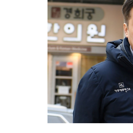
[할인50%] 한·미 투자 올인원 클래스
해외증시