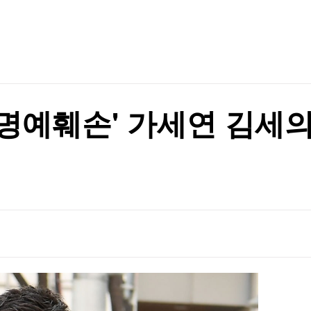
TV홈
무료방송
전체뉴스
증권
파트너스
경제
종목핫라인
추천 상
산업
경제
오늘의 
정치
생활경제
수익후기
국제
기업·CEO
이벤트
칼럼·연재
현 명예훼손' 가세연 김
특집방송
전체 프로그램
채널/편성
지역별채널
)
편성표