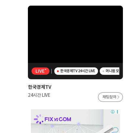
한국경제TV 24시간 LIVE
머니팜 모닝라이브 
한국경제TV
24시간 LIVE
채팅참여