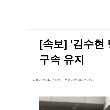
한국경제TV
뉴스홈
머니팜 모닝라이브
증권
굿모닝 작전
금융
오늘장 뭐사지?
부동산
[오후5시] 뉴스플러스
사회
온로드 (ON ROAD) 인사이트
글로벌경제
[속보] '김수
랭킹뉴스
구속 유지
미네르바아카데미
증권 데이터
입력
2026-06-02 19:58
수정
2026-06-02 20:28
스페셜강의
특징주 뉴스
투자/재테크
매매신호 (랭킹100
부동산/세무
투자분석
산업
국내증시
[모집-3기-] 돈버는 트레이딩 투자 북클럽
환율