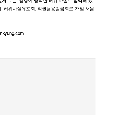
앞서 그는 "영장이 명백한 허위 사실로 범벅돼 있
죄, 허위사실유포죄, 직권남용감금죄로 27일 서울
kyung.com