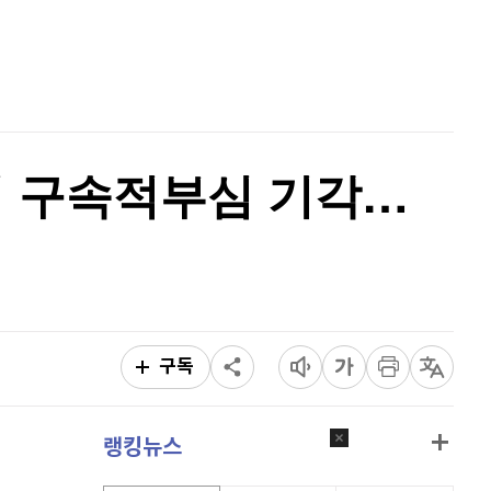
홈
AI추천
품
마켓이슈
특징주
이벤트
세의 구속적부심 기각…
구독
랭킹뉴스