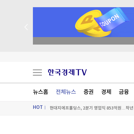
현대지에프홀딩스, 2분기 영업익 853억원…작년 대
종목 무료 정밀 진단
영화로 보는 한국의 역사…멕시코서 한국영화 기
편의점·슈퍼·홈쇼핑 '고른 성장'…GS리테일 영업익
[포토+] 박정민, '멋짐 가득한 모습~'
"나야, '흑백요리사' 시즌3"
뉴스홈
전체뉴스
증권
경제
금융
[온에어] K-스탁 라이브
HOT
현대지에프홀딩스, 2분기 영업익 853억원…작년 대
현대지에프홀딩스, 2분기 영업익 853억원…작년 대
ON AIR
뉴스