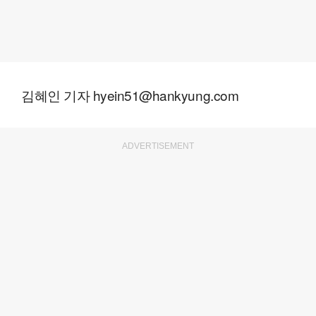
김혜인 기자 hyein51@hankyung.com
ADVERTISEMENT