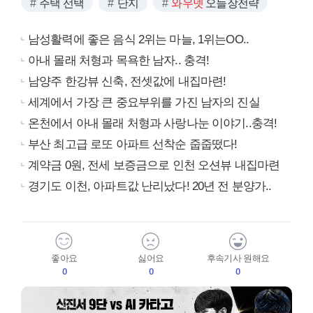
주택 선택
단지
와우넷
오늘장전략
남성활력에 좋은 음식 2위는 마늘, 1위는OO..
아내 몰래 처형과 목욕한 남자.. 충격!
남양주 한강뷰 신축, 전셋값에 내집마련!
세계에서 가장 큰 중요부위를 가진 남자의 진실
온천에서 아내 몰래 처형과 사랑나눈 이야기..충격!
부산 최고급 로또 아파트 선착순 줍줍떴다!
계약금 0원, 전세 보증금으로 인천 오션뷰 내집마련
경기도 이천, 아파트값 난리났다! 20년 전 분양가..
좋아요
싫어요
후속기사 원해요
0
0
0