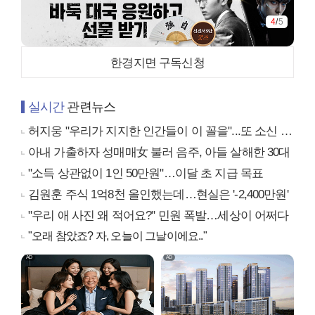
4
/
5
한경지면 구독신청
실시간
관련뉴스
허지웅 "우리가 지지한 인간들이 이 꼴을"...또 소신 발언
아내 가출하자 성매매女 불러 음주, 아들 살해한 30대
"소득 상관없이 1인 50만원"…이달 초 지급 목표
김원훈 주식 1억8천 올인했는데…현실은 '-2,400만원'
"우리 애 사진 왜 적어요?" 민원 폭발…세상이 어쩌다
"오래 참았죠? 자, 오늘이 그날이에요.."