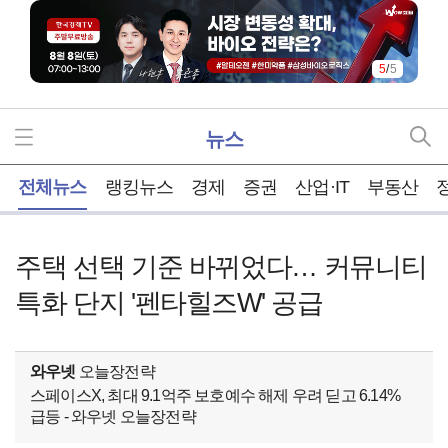
5
/
5
뉴스
홈
전체뉴스
랭킹뉴스
경제
증권
산업·IT
부동산
주택 선택 기준 바뀌었다… 커뮤니티
특화 단지 '펜타힐즈W' 공급
와우넷
오늘장전략
스페이스X, 최대 9.1억주 보호예수 해제 우려 딛고 6.14%
급등 - 와우넷 오늘장전략