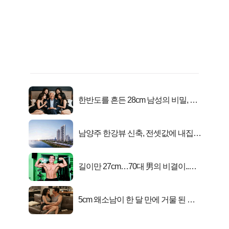
한반도를 흔든 28cm 남성의 비밀, 매
일 밤 즐거워
남양주 한강뷰 신축, 전셋값에 내집마
련!
길이만 27cm…70대 男의 비결이..충
격!
5cm 왜소남이 한 달 만에 거물 된 사
연