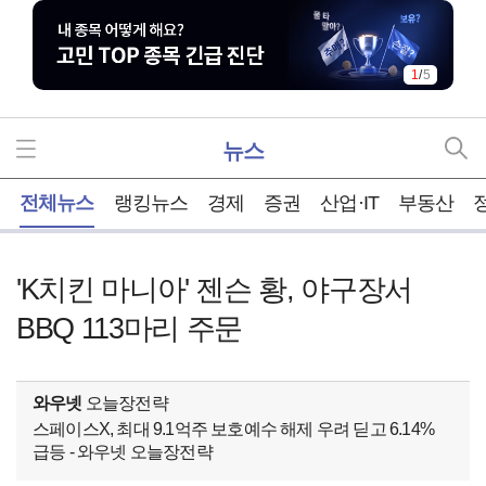
1
/
5
뉴스
홈
전체뉴스
랭킹뉴스
경제
증권
산업·IT
부동산
'K치킨 마니아' 젠슨 황, 야구장서
BBQ 113마리 주문
와우넷
오늘장전략
스페이스X, 최대 9.1억주 보호예수 해제 우려 딛고 6.14%
급등 - 와우넷 오늘장전략