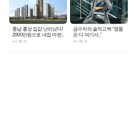
충남 홍성 집값 난리났다!
금수저의 솔직고백 "명품
2000만원으로 내집 마련..
은 다 여기서.."
뉴스캐스트
뉴스캐스트