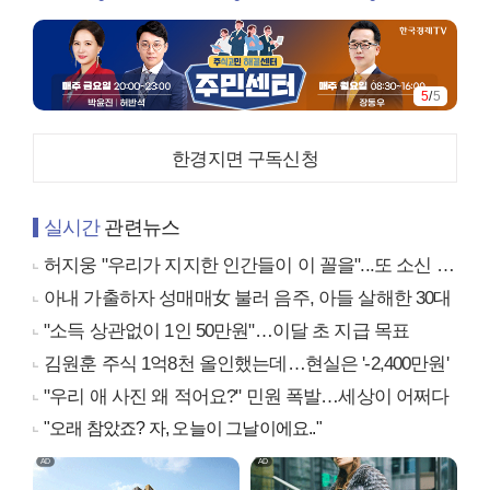
5
/
5
한경지면 구독신청
실시간
관련뉴스
허지웅 "우리가 지지한 인간들이 이 꼴을"...또 소신 발언
아내 가출하자 성매매女 불러 음주, 아들 살해한 30대
"소득 상관없이 1인 50만원"…이달 초 지급 목표
김원훈 주식 1억8천 올인했는데…현실은 '-2,400만원'
"우리 애 사진 왜 적어요?" 민원 폭발…세상이 어쩌다
"오래 참았죠? 자, 오늘이 그날이에요.."