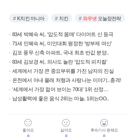
K치킨 마니아
치킨
와우넷
오늘장전략
83세 박혜숙 씨, ‘압도적 몸매’ 다이어트 신 등극
71세 민혜숙 씨, 미인대회 평정한 ‘방부제 여신’
김포 풍무 신축 아파트, 국내 최초 반값 분양..
83세 김보경 씨, 의사도 놀란 ‘압도적 피지컬’
세계에서 가장 큰 중요부위를 가진 남자의 진실
온천에서 아내 몰래 처형과 사랑나눈 이야기..충격!
‘세계에서 가장 젊어 보이는 70대’ 1위 선정…
남성활력에 좋은 음식 2위는 마늘, 1위는OO..
좋아요
싫어요
후속기사 원해요
0
0
0