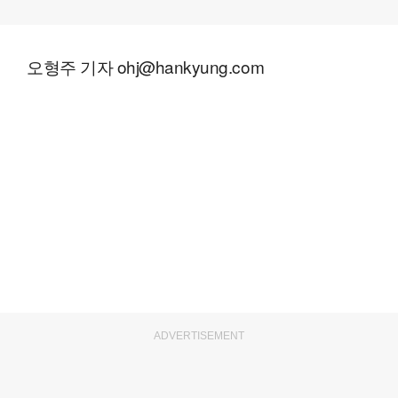
오형주 기자 ohj@hankyung.com
ADVERTISEMENT