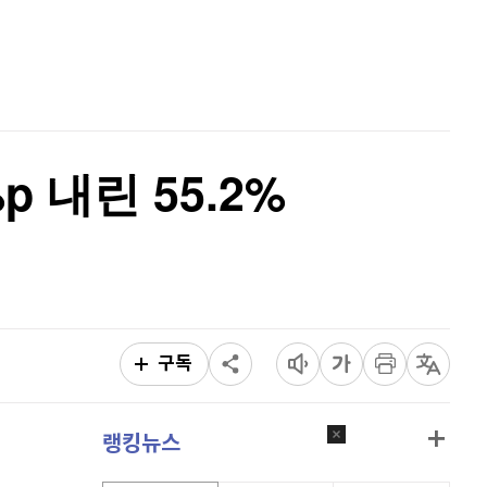
리플
1,440
(
-0.28%
)
홈
AI추천
비트코인 캐시
304,100
(
0.6%
)
품
마켓이슈
특징주
이벤트
이오스
896
(
-0.45%
)
비트코인 골드
1,313
(
-763.82%
)
 내린 55.2%
퀀텀
916
(
0%
)
이더리움 클래식
9,125
(
0%
)
비트코인
91,334,000
(
-0.02%
)
구독
랭킹뉴스