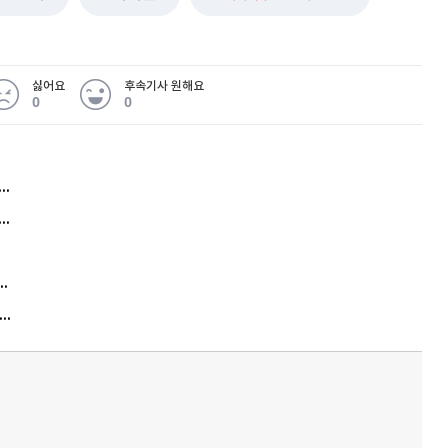
싫어요
후속기사 원해요
0
0
허지웅 "우리가 지지한 인간들이 이 꼴을"...또 소신 발언
아내 가출하자 성매매女 불러 음주, 아들 살해한 30대
김원훈 주식 1억8천 올인했는데…현실은 '-2,400만원'
"우리 애 사진 왜 적어요?" 민원 폭발…세상이 어쩌다