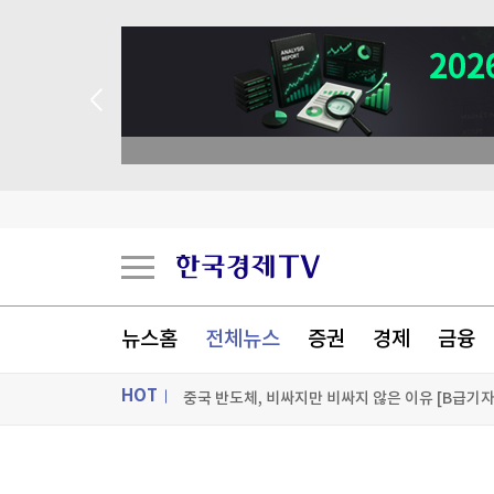
뉴스홈
전체뉴스
증권
경제
금융
HOT
중국 반도체, 비싸지만 비싸지 않은 이유 [B급기
홍명보 논란이 남긴 리더십의 질문 [김한솔의 경
ON AIR
뉴스
캐나다 매체 "加, 무역협상서 美 통상요구 수용해