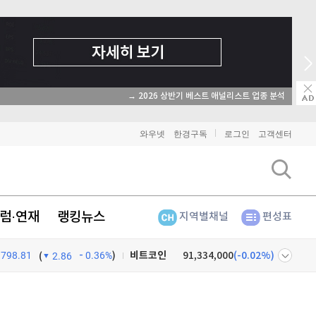
→ 2026 상반기 베스트 애널리스트 업종 분석
와우넷
한경구독
로그인
고객센터
럼·연재
랭킹뉴스
지역별채널
편성표
798.81
0.36%
)
비트코인
91,334,000
(
-0.02%
)
(
2.86
이더리움
2,692,000
(
0%
)
넷
주식창