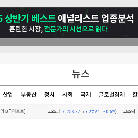
뉴스
산업
부동산
정치
사회
국제
글로벌경제
칼
자의 B급리포트]
코스피
6,258.77
0.6%
)
코스닥
(
37.61
영전략]
TV프로그램
와우
 잠정합의"