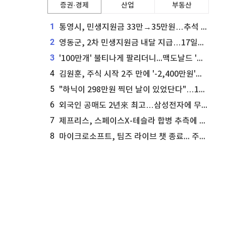
증권·경제
산업
부동산
1
통영시, 민생지원금 33만→35만원…추석 전 푼다
2
영동군, 2차 민생지원금 내달 지급…17일부터 신청 접수
3
'100만개' 불티나게 팔리더니...맥도날드 '충주찰옥수수버거' 돌연 판매 종료
4
김원훈, 주식 시작 2주 만에 '-2,400만원'…"차 한 대 값 날렸다"
5
"하닉이 298만원 찍던 날이 있었단다"…100만 클릭 '전래동화' 정체
6
외국인 공매도 2년來 최고…삼성전자에 무슨일이 [B급기자의 B급리포트]
7
제프리스, 스페이스X-테슬라 합병 추측에 대한 트래커 주식 가능성 분석
8
마이크로소프트, 팀즈 라이브 챗 종료... 주가는 상승세