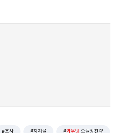
퀀텀
이더리움 클래식
조사
지지율
와우넷
오늘장전략