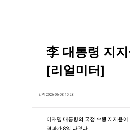
한국경제TV
뉴스홈
머니팜 모닝라이브
증권
굿모닝 작전
금융
[포토+] 박정민, '멋짐 가득한 모습~'
오늘장 뭐사지?
부동산
"나야, '흑백요리사' 시즌3"
[오후5시] 뉴스플러스
사회
온로드 (ON ROAD) 인사이트
글로벌경제
[온에어] 국고처 1부
李 대통령 지지율
랭킹뉴스
중국 반도체, 비싸지만 비싸지 않은 이유 [B급기
[리얼미터]
중국 반도체, 비싸지만 비싸지 않은 이유 [B급기
미네르바아카데미
증권 데이터
입력
2026-06-08 10:28
스페셜강의
특징주 뉴스
투자/재테크
매매신호 (랭킹100
부동산/세무
투자분석
이재명 대통령의 국정 수행 지지율이 
산업
국내증시
[모집-3기-] 돈버는 트레이딩 투자 북클럽
환율
결과가 8일 나왔다.