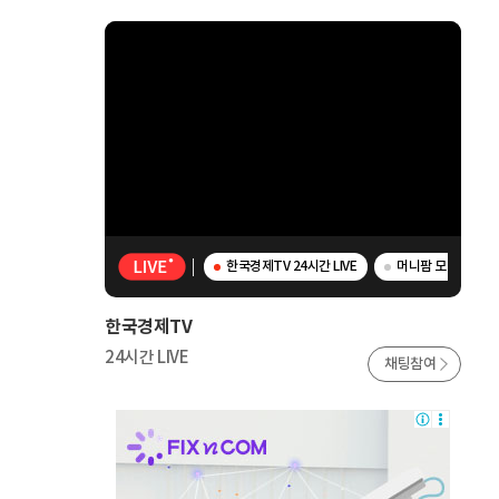
한국경제TV 24시간 LIVE
머니팜 모닝라이브 
한국경제TV
24시간 LIVE
채팅참여