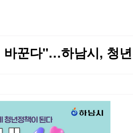
TV홈
무료방송
전체뉴스
증권
파트너스
경제
종목핫라인
추천 상
산업
경제
오늘의 
정치
생활경제
수익후기
국제
기업·CEO
이벤트
칼럼·연재
 바꾼다"…하남시, 청년
특집방송
전체 프로그램
채널/편성
지역별채널
)
편성표