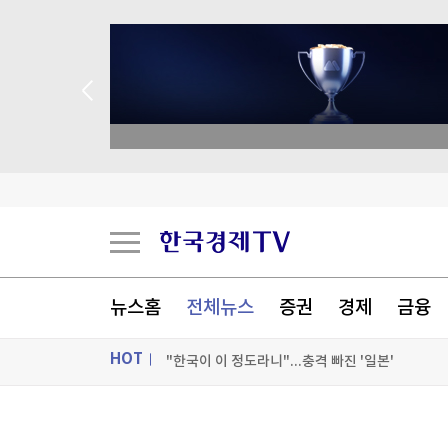
종목 무료 정밀 진단
韓 독도 해양조사 딴지거는 日…"강한 유감"
[속보]기름값 또 내렸다
일조사선 규제 완화, 내 땅에 한 층 더 올릴 수 있
뉴스홈
전체뉴스
증권
경제
금융
"한국이 이 정도라니"...충격 빠진 '일본'
HOT
[포토+] 박정민, '멋짐 가득한 모습~'
"나야, '흑백요리사' 시즌3"
ON AIR
뉴스
[온에어] 국고처 4부