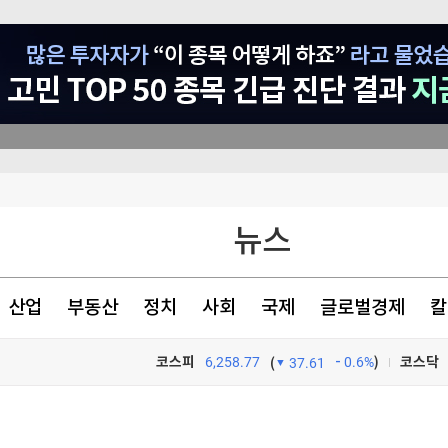
뉴스
을까?
산업
부동산
정치
사회
국제
글로벌경제
칼
코스피
6,258.77
0.6%
)
코스닥
(
37.61
TV프로그램
와우