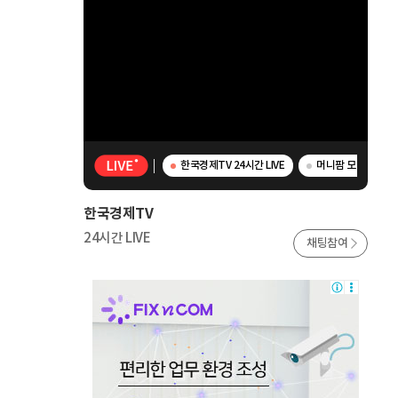
한국경제TV 24시간 LIVE
머니팜 모닝라이브 
한국경제TV
24시간 LIVE
채팅참여