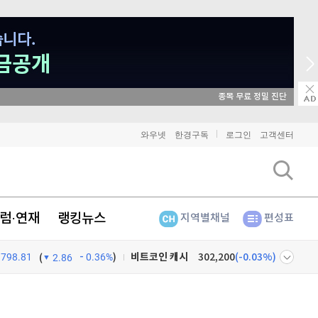
매일 매일 꽝 없는 룰렛 이벤트
비트코인
91,301,000
(
-0.05%
)
와우넷
한경구독
로그인
고객센터
이더리움
2,691,000
(
-0.04%
)
리플
1,442
(
-0.14%
)
럼·연재
랭킹뉴스
지역별채널
편성표
비트코인 캐시
302,200
(
-0.03%
)
798.81
0.36%
)
이오스
896
(
-0.45%
)
(
2.86
비트코인 골드
1,313
(
-763.82%
)
넷
주식창