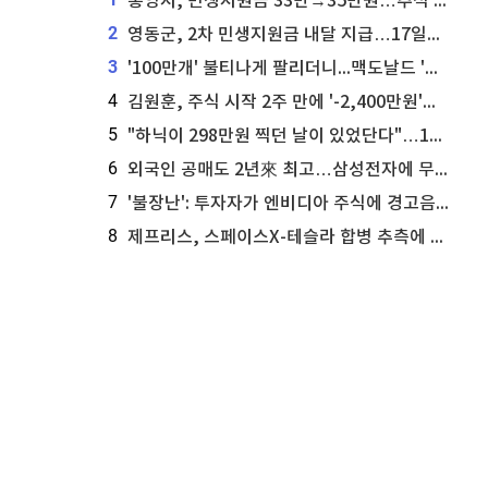
통영시, 민생지원금 33만→35만원…추석 전 푼다
2
영동군, 2차 민생지원금 내달 지급…17일부터 신청 접수
3
'100만개' 불티나게 팔리더니...맥도날드 '충주찰옥수수버거' 돌연 판매 종료
4
김원훈, 주식 시작 2주 만에 '-2,400만원'…"차 한 대 값 날렸다"
5
"하닉이 298만원 찍던 날이 있었단다"…100만 클릭 '전래동화' 정체
6
외국인 공매도 2년來 최고…삼성전자에 무슨일이 [B급기자의 B급리포트]
7
'불장난': 투자자가 엔비디아 주식에 경고음 울려
8
제프리스, 스페이스X-테슬라 합병 추측에 대한 트래커 주식 가능성 분석