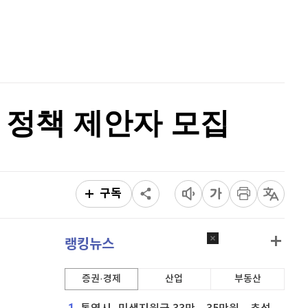
퀀텀
915
(
-0.11%
)
홈
AI추천
이더리움 클래식
9,110
(
-0.16%
)
품
마켓이슈
특징주
이벤트
비트코인
91,301,000
(
-0.05%
)
 정책 제안자 모집
구독
랭킹뉴스
증권·경제
산업
부동산
1