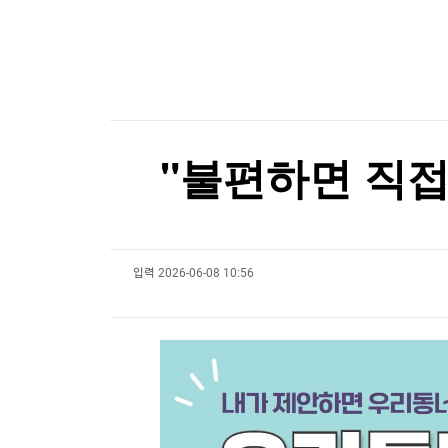
한국경제TV
뉴스홈
韓 독도 해양조사 딴지거는 日…"강한 유감"
머니팜 모닝라이브
증권
굿모닝 작전
금융
韓 독도 해양조사 딴지거는 日…"강한 유감"
오늘장 뭐사지?
부동산
[오후5시] 뉴스플러스
사회
온로드 (ON ROAD) 인사이트
글로벌경제
"불편하면 직접
랭킹뉴스
입력
2026-06-08 10:56
미네르바아카데미
증권 데이터
스페셜강의
특징주 뉴스
투자/재테크
매매신호 (랭킹100
부동산/세무
투자분석
산업
국내증시
[모집-3기-] 돈버는 트레이딩 투자 북클럽
환율