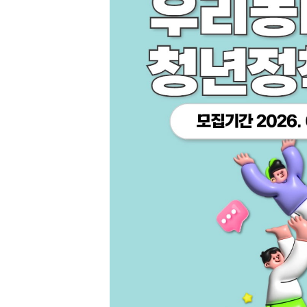
[할인50%] 한·미 투자 올인원 클래스
해외증시