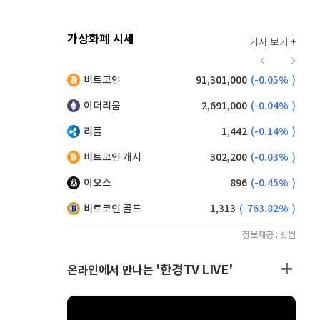
가상화폐 시세
기사 보기 +
915
(
-0.11%
)
비트코인
91,301,000
(
-0.05%
)
,110
(
-0.16%
)
이더리움
2,691,000
(
-0.04%
)
리플
1,442
(
-0.14%
)
비트코인 캐시
302,200
(
-0.03%
)
이오스
896
(
-0.45%
)
비트코인 골드
1,313
(
-763.82%
)
정보제공 : 빗썸
'한경TV LIVE'
온라인에서 만나는