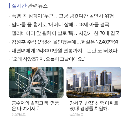
실시간
관련뉴스
폭염 속 심장이 '두근'…그냥 넘겼다간 돌연사 위험
말다툼 중 흉기로 '어머니 살해'…18세 아들 결국
엘리베이터 앞 휠체어 발로 '툭'…사망케 한 70대 결국
김원훈 주식 1억8천 올인했는데…현실은 '-2,400만원'
내연녀에게 2억8000만원 연봉까지…논란 또 터졌다
"오래 참았죠? 자, 오늘이 그날이에요.."
금수저의 솔직고백 "명품
강서구 ‘반값’ 신축 아파트
은 다 여기서.."
떴다! 경쟁률 치열해..
뉴스캐스트
뉴스캐스트