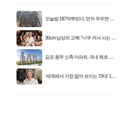
오늘밤 187억뿌린다, 먼저 주우면 최
대1억..!
30cm 남성의 고백: “너무 커서 사는 게
행복해요”
김포 풍무 신축 아파트, 국내 최초 반
값 분양..
‘세계에서 가장 젊어 보이는 70대’ 1위
선정…