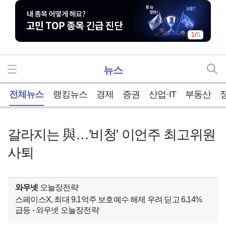
1
/
5
뉴스
홈
전체뉴스
랭킹뉴스
경제
증권
산업·IT
부동산
갈라지는 與…'비청' 이언주 최고위원
사퇴
와우넷
오늘장전략
스페이스X, 최대 9.1억주 보호예수 해제 우려 딛고 6.14%
급등 - 와우넷 오늘장전략