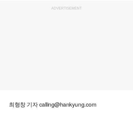
ADVERTISEMENT
최형창 기자 calling@hankyung.com