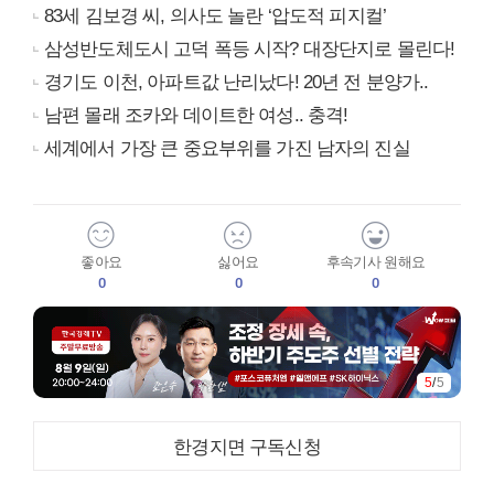
83세 김보경 씨, 의사도 놀란 ‘압도적 피지컬’
삼성반도체도시 고덕 폭등 시작? 대장단지로 몰린다!
경기도 이천, 아파트값 난리났다! 20년 전 분양가..
남편 몰래 조카와 데이트한 여성.. 충격!
세계에서 가장 큰 중요부위를 가진 남자의 진실
좋아요
싫어요
후속기사 원해요
0
0
0
5
/
5
한경지면 구독신청