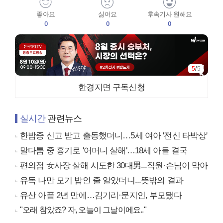
좋아요
싫어요
후속기사 원해요
0
0
0
1
/
5
한경지면 구독신청
실시간
관련뉴스
한밤중 신고 받고 출동했더니…5세 여아 '전신 타박상'
말다툼 중 흉기로 '어머니 살해'…18세 아들 결국
편의점 女사장 살해 시도한 30대男...직원·손님이 막아
유독 나만 모기 밥인 줄 알았더니...뜻밖의 결과
유산 아픔 2년 만에…김기리·문지인, 부모됐다
"오래 참았죠? 자, 오늘이 그날이에요.."