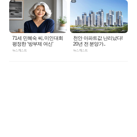
71세 민혜숙 씨, 미인대회
천안 아파트값 난리났다!
평정한 ‘방부제 여신’
20년 전 분양가..
뉴스캐스트
뉴스캐스트