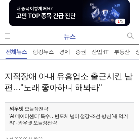
2
/
5
뉴스
홈
전체뉴스
랭킹뉴스
경제
증권
산업·IT
부동산
지적장애 아내 유흥업소 출근시킨 남
편…"노래 좋아하니 해봐라"
와우넷
오늘장전략
'AI 데이터센터' 특수…반도체 넘어 철강·조선·방산 '새 먹거
리' - 와우넷 오늘장전략