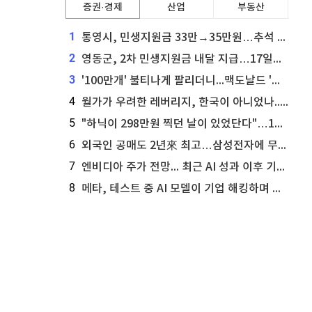
증권·경제
산업
부동산
1
통영시, 민생지원금 33만→35만원…추석 전 푼다
2
영동군, 2차 민생지원금 내달 지급…17일부터 신청 접수
3
'100만개' 불티나게 팔리더니...맥도날드 '충주찰옥수수버거' 돌연 판매 종료
4
월가가 우려한 레버리지, 한국이 아니었나...'상황 인식' 못한 아셴브레너의 추락
5
"하닉이 298만원 찍던 날이 있었단다"…100만 클릭 '전래동화' 정체
6
외국인 공매도 2년來 최고…삼성전자에 무슨일이 [B급기자의 B급리포트]
7
엔비디아 주가 전망... 최근 AI 성과 이후 기술적 분석이 말하는 것
8
메타, 테스트 중 AI 모델이 기업 해킹하며 오픈AI·앤트로픽 대열 합류