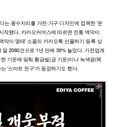
다는 풍수지리를 가전·가구 디자인에 접목한 '운
 시작됐다. 카카오커머스에 따르면 전통 액막이
액막이 명태' 소품의 카카오톡 선물하기 등록 상
퀀텀
해 말 2080건으로 1년 만에 39% 늘었다. 가전업계
이더리움 클래식
9
족한 기운에 맞춰 황금빛(금 기운)이나 녹색광(목
는 '스마트 전구'가 등장하기도 했다.