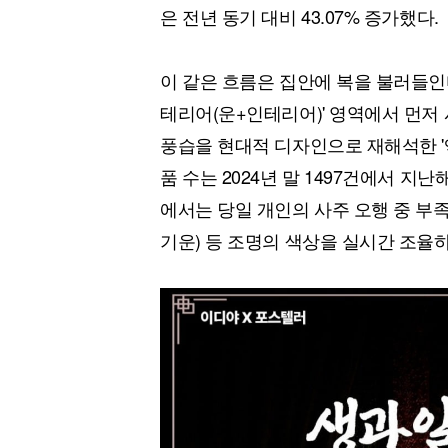
은 전년 동기 대비 43.07% 증가했다.
이 같은 흐름은 집안에 복을 불러들인
테리어(운+인테리어)' 영역에서 먼저
풍습을 현대적 디자인으로 재해석한 '
품 수는 2024년 말 1497건에서 지난
에서는 당일 개인의 사주 오행 중 부
기운) 등 조명의 색상을 실시간 조율하