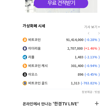
가상화폐 시세
기사 보기 +
924
(
1.32%
)
비트코인
91,414,000
(
-0.28%
)
,070
(
-1.62%
)
이더리움
2,707,000
(
1.46%
)
리플
1,483
(
-2.13%
)
비트코인 캐시
301,400
(
-0.94%
)
이오스
896
(
-0.45%
)
비트코인 골드
1,313
(
-763.82%
)
정보제공 : 빗썸
'한경TV LIVE'
온라인에서 만나는