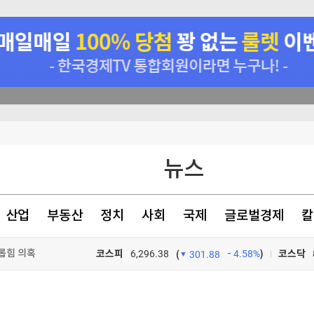
 안경 금지령'
뉴스
 소극적"
만명 하회
산업
부동산
정치
사회
국제
글로벌경제
칼
롭힘 의혹
코스피
6,296.38
4.58%
)
코스닥
(
301.88
TV프로그램
와우