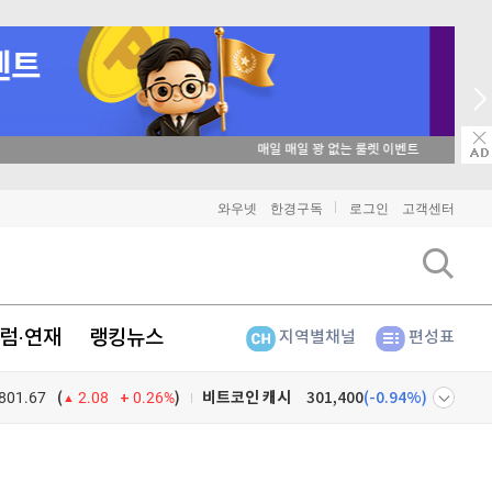
→ 온라인 투자교육은 미네르바아카데미 / minervaacademy.co.kr
비트코인
91,414,000
(
-0.28%
)
와우넷
한경구독
로그인
고객센터
이더리움
2,707,000
(
1.46%
)
리플
1,483
(
-2.13%
)
럼·연재
랭킹뉴스
지역별채널
편성표
비트코인 캐시
301,400
(
-0.94%
)
801.67
0.26%
)
이오스
896
(
-0.45%
)
(
2.08
비트코인 골드
1,313
(
-763.82%
)
넷
주식창