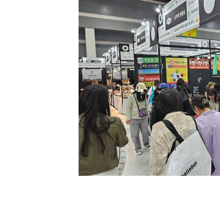
[할인50%] 한·미 투자 올인원 클래스
해외증시