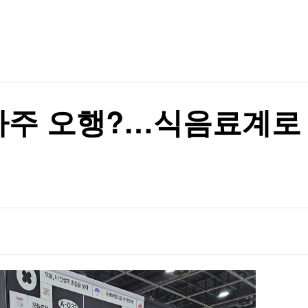
TV홈
무료방송
전체뉴스
 안경 금지령'
증권
파트너스
경제
종목핫라인
추천 상
산업
 안경 금지령'
경제
오늘의 
정치
생활경제
수익후기
국제
기업·CEO
이벤트
칼럼·연재
 사주 오행?…식음료계로 
특집방송
전체 프로그램
채널/편성
지역별채널
)
편성표