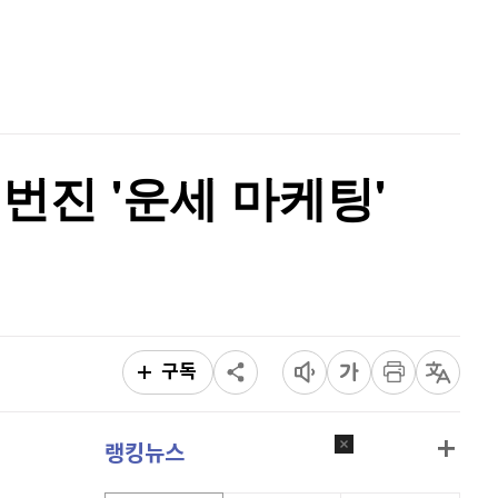
퀀텀
924
(
1.32%
)
홈
AI추천
이더리움 클래식
9,070
(
-1.62%
)
품
마켓이슈
특징주
이벤트
비트코인
91,414,000
(
-0.28%
)
번진 '운세 마케팅'
구독
랭킹뉴스