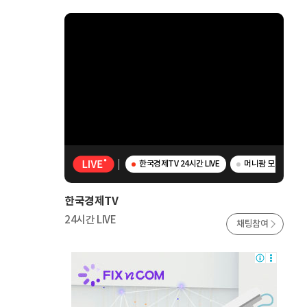
한국경제TV 24시간 LIVE
머니팜 모닝라이브 -
한국경제TV
24시간 LIVE
채팅참여