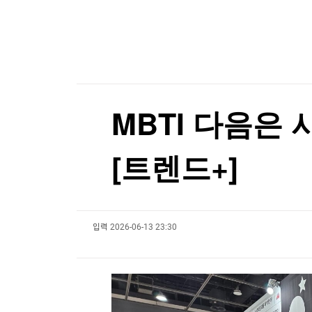
한국경제TV
뉴스홈
'몰카 걱정에'…英 식당·극장서 확산하는 '스마트
머니팜 모닝라이브
증권
굿모닝 작전
금융
'몰카 걱정에'…英 식당·극장서 확산하는 '스마트
오늘장 뭐사지?
부동산
[오후5시] 뉴스플러스
사회
온로드 (ON ROAD) 인사이트
글로벌경제
MBTI 다음은
랭킹뉴스
[트렌드+]
미네르바아카데미
증권 데이터
입력
2026-06-13 23:30
스페셜강의
특징주 뉴스
투자/재테크
매매신호 (랭킹100
부동산/세무
투자분석
산업
국내증시
[모집-3기-] 돈버는 트레이딩 투자 북클럽
환율