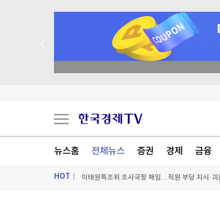
 꽝 없는 룰렛 이벤트
'몰카 걱정에'…英 식당·극장서 확산하는 '스마트
"中이 초청해주길 바라는 美국방 정책차관…中은
美 신규 실업수당 청구 19만9천건…3주 연속 20
뉴스홈
전체뉴스
증권
경제
금융
이태원특조위 조사국장 해임…직원 부당 지시·괴
HOT
[포토+] 박정민, '멋짐 가득한 모습~'
"나야, '흑백요리사' 시즌3"
ON AIR
뉴스
[온에어] 한경 글로벌마켓