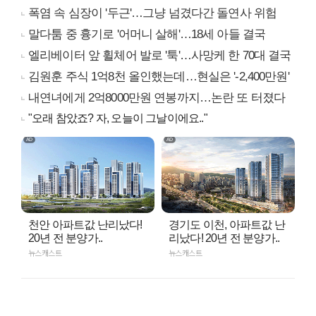
폭염 속 심장이 '두근'…그냥 넘겼다간 돌연사 위험
말다툼 중 흉기로 '어머니 살해'…18세 아들 결국
엘리베이터 앞 휠체어 발로 '툭'…사망케 한 70대 결국
김원훈 주식 1억8천 올인했는데…현실은 '-2,400만원'
내연녀에게 2억8000만원 연봉까지…논란 또 터졌다
"오래 참았죠? 자, 오늘이 그날이에요.."
천안 아파트값 난리났다!
경기도 이천, 아파트값 난
20년 전 분양가..
리났다! 20년 전 분양가..
뉴스캐스트
뉴스캐스트