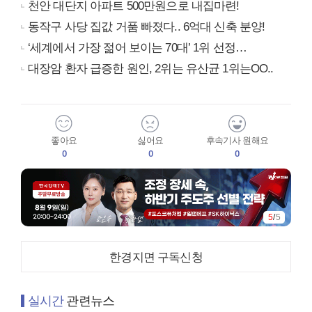
천안 대단지 아파트 500만원으로 내집마련!
동작구 사당 집값 거품 빠졌다.. 6억대 신축 분양!
‘세계에서 가장 젊어 보이는 70대’ 1위 선정…
대장암 환자 급증한 원인, 2위는 유산균 1위는OO..
좋아요
싫어요
후속기사 원해요
0
0
0
1
/
5
한경지면 구독신청
실시간
관련뉴스