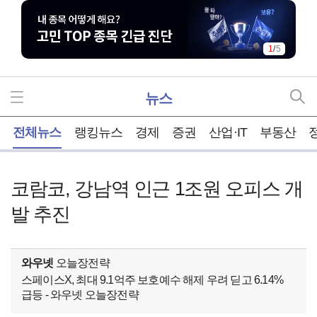
2
/
5
뉴스
홈
전체뉴스
랭킹뉴스
경제
증권
산업·IT
부동산
코람코, 강남역 인근 1조원 오피스 개
발 추진
와우넷
오늘장전략
스페이스X, 최대 9.1억주 보호예수 해제 우려 딛고 6.14%
급등 - 와우넷 오늘장전략