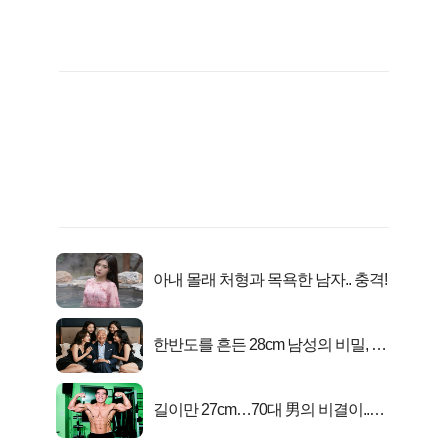
아내 몰래 처형과 목욕한 남자.. 충격!
한반도를 흔든 28cm 남성의 비밀, 매
일 밤 즐거워
길이만 27cm…70대 男의 비결이..충
격!