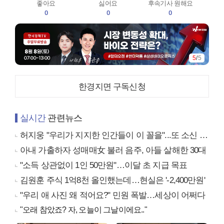
좋아요
싫어요
후속기사 원해요
0
0
0
5
/
5
한경지면 구독신청
실시간
관련뉴스
허지웅 "우리가 지지한 인간들이 이 꼴을"...또 소신 발언
아내 가출하자 성매매女 불러 음주, 아들 살해한 30대
"소득 상관없이 1인 50만원"…이달 초 지급 목표
김원훈 주식 1억8천 올인했는데…현실은 '-2,400만원'
"우리 애 사진 왜 적어요?" 민원 폭발…세상이 어쩌다
"오래 참았죠? 자, 오늘이 그날이에요.."