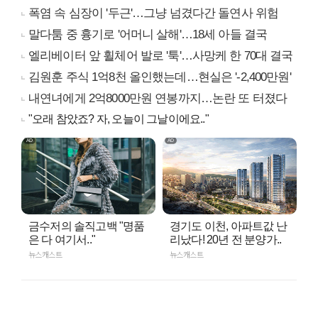
폭염 속 심장이 '두근'…그냥 넘겼다간 돌연사 위험
말다툼 중 흉기로 '어머니 살해'…18세 아들 결국
엘리베이터 앞 휠체어 발로 '툭'…사망케 한 70대 결국
김원훈 주식 1억8천 올인했는데…현실은 '-2,400만원'
내연녀에게 2억8000만원 연봉까지…논란 또 터졌다
"오래 참았죠? 자, 오늘이 그날이에요.."
금수저의 솔직고백 "명품
경기도 이천, 아파트값 난
은 다 여기서.."
리났다! 20년 전 분양가..
뉴스캐스트
뉴스캐스트