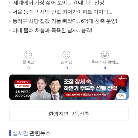
‘세계에서 가장 젊어 보이는 70대’ 1위 선정…
서울 동작구 사당 반값 최저가아파트 마지막...
동작구 사당 집값 거품 빠졌다.. 6억대 신축 분양!
아내 몰래 처형과 목욕한 남자.. 충격!
좋아요
싫어요
후속기사 원해요
0
0
0
5
/
5
한경지면 구독신청
실시간
관련뉴스