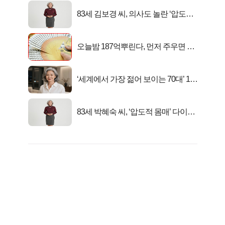
83세 김보경 씨, 의사도 놀란 ‘압도적
피지컬’
오늘밤 187억뿌린다, 먼저 주우면 최
대1억..!
‘세계에서 가장 젊어 보이는 70대’ 1위
선정…
83세 박혜숙 씨, ‘압도적 몸매’ 다이어
트 신 등극