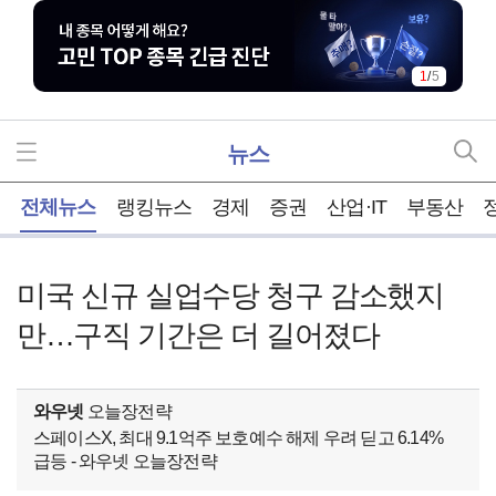
1
/
5
뉴스
홈
전체뉴스
랭킹뉴스
경제
증권
산업·IT
부동산
미국 신규 실업수당 청구 감소했지
만…구직 기간은 더 길어졌다
와우넷
오늘장전략
스페이스X, 최대 9.1억주 보호예수 해제 우려 딛고 6.14%
급등 - 와우넷 오늘장전략