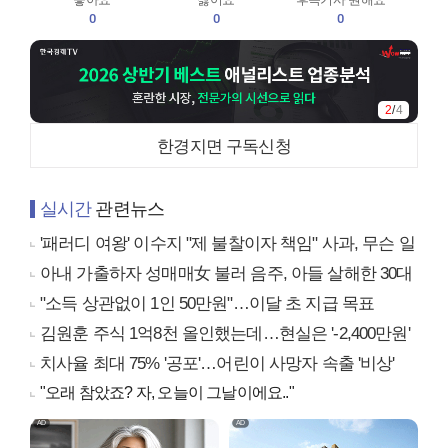
0
0
0
3
/
4
한경지면 구독신청
실시간
관련뉴스
'패러디 여왕' 이수지 "제 불찰이자 책임" 사과, 무슨 일
아내 가출하자 성매매女 불러 음주, 아들 살해한 30대
"소득 상관없이 1인 50만원"…이달 초 지급 목표
김원훈 주식 1억8천 올인했는데…현실은 '-2,400만원'
치사율 최대 75% '공포'…어린이 사망자 속출 '비상'
"오래 참았죠? 자, 오늘이 그날이에요.."