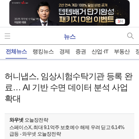
3
/
4
뉴스
홈
전체뉴스
랭킹뉴스
경제
증권
산업·IT
부동산
허니냅스, 임상시험수탁기관 등록 완
료… AI 기반 수면 데이터 분석 사업
확대
와우넷
오늘장전략
스페이스X, 최대 9.1억주 보호예수 해제 우려 딛고 6.14%
급등 - 와우넷 오늘장전략