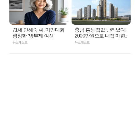
71세 민혜숙 씨, 미인대회
충남 홍성 집값 난리났다!
평정한 ‘방부제 여신’
2000만원으로 내집 마련..
뉴스캐스트
뉴스캐스트