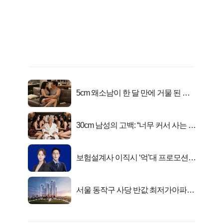
5cm 왜소남이 한 달 만에 거물 된 사
연
30cm 남성의 고백: “너무 커서 사는 게
행복해요”
보험설계사 이직시 ‘억’대 프로모션!
키움에셋!
서울 동작구 사당 반값 최저가아파트
마지막...