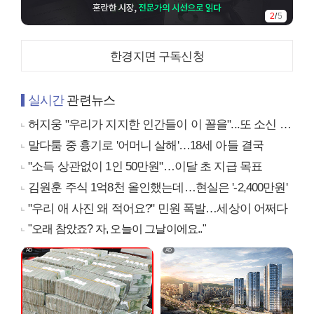
2
/
5
한경지면 구독신청
실시간
관련뉴스
허지웅 "우리가 지지한 인간들이 이 꼴을"...또 소신 발언
말다툼 중 흉기로 '어머니 살해'…18세 아들 결국
"소득 상관없이 1인 50만원"…이달 초 지급 목표
김원훈 주식 1억8천 올인했는데…현실은 '-2,400만원'
"우리 애 사진 왜 적어요?" 민원 폭발…세상이 어쩌다
"오래 참았죠? 자, 오늘이 그날이에요.."