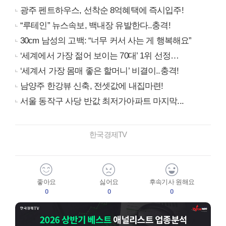
광주 펜트하우스, 선착순 8억혜택에 즉시입주!
“루테인” 뉴스속보, 백내장 유발한다..충격!
30cm 남성의 고백: “너무 커서 사는 게 행복해요”
‘세계에서 가장 젊어 보이는 70대’ 1위 선정…
‘세계서 가장 몸매 좋은 할머니’ 비결이..충격!
남양주 한강뷰 신축, 전셋값에 내집마련!
서울 동작구 사당 반값 최저가아파트 마지막...
한국경제TV
좋아요
싫어요
후속기사 원해요
0
0
0