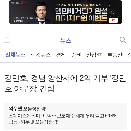
3
/
5
뉴스
홈
전체뉴스
랭킹뉴스
경제
증권
산업·IT
부동산
강민호, 경남 양산시에 2억 기부 '강민
호 야구장' 건립
와우넷
오늘장전략
스페이스X, 최대 9.1억주 보호예수 해제 우려 딛고 6.14%
급등 - 와우넷 오늘장전략