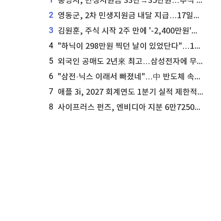
통영시, 민생지원금 33만→35만원…추석 전 푼다
2
영동군, 2차 민생지원금 내달 지급…17일부터 신청 접수
3
김원훈, 주식 시작 2주 만에 '-2,400만원'…"차 한 대 값 날렸다"
4
"하닉이 298만원 찍던 날이 있었단다"…100만 클릭 '전래동화' 정체
5
외국인 공매도 2년來 최고…삼성전자에 무슨일이 [B급기자의 B급리포트]
6
"삼전·닉스 이래서 빠졌네"…中 반도체 속사정 [B급기자의 B급리포트]
7
애플 3i, 2027 회계연도 1분기 실적 제한적 검토 통과
8
사이프러스 펀즈, 엔비디아 지분 6만7250주 매각