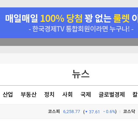
뉴스
천 점심메뉴
산업
부동산
정치
사회
국제
글로벌경제
칼
있었다
코스피
6,258.77
0.6%
)
코스닥
(
37.61
TV프로그램
와우