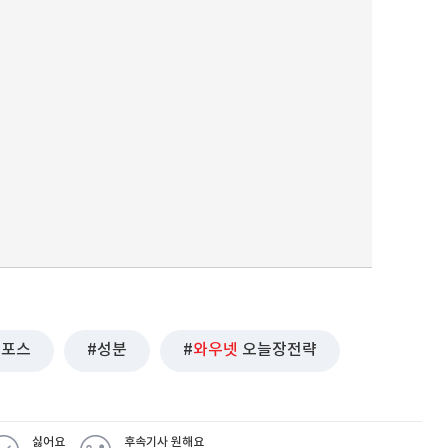
랙포스
성분
와우넷
오늘장전략
싫어요
후속기사 원해요