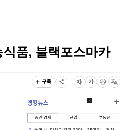
퀀텀
928
(
0.22%
)
홈
AI추천
이더리움 클래식
9,175
(
-0.16%
)
품
마켓이슈
특징주
이벤트
비트코인
91,444,000
(
-0.07%
)
능식품, 블랙포스마카
구독
랭킹뉴스
증권·경제
산업
부동산
1