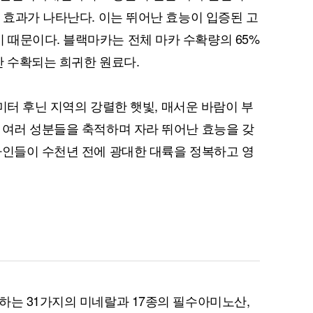
 효과가 나타난다. 이는 뛰어난 효능이 입증된 고
때문이다. 블랙마카는 전체 마카 수확량의 65%
만 수확되는 희귀한 원료다.
퀀텀
0미터 후닌 지역의 강렬한 햇빛, 매서운 바람이 부
이더리움 클래식
9
 여러 성분들을 축적하며 자라 뛰어난 효능을 갖
카인들이 수천년 전에 광대한 대륙을 정복하고 영
하는 31가지의 미네랄과 17종의 필수아미노산,