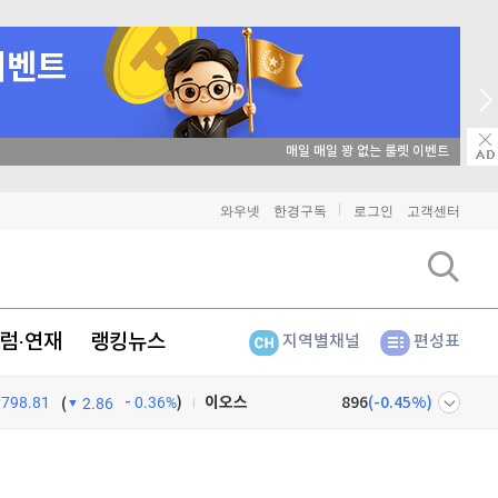
매일 매일 꽝 없는 룰렛 이벤트
비트코인
91,444,000
(
-0.07%
)
와우넷
한경구독
로그인
고객센터
이더리움
2,702,000
(
-0.04%
)
리플
1,465
(
-0.14%
)
럼·연재
랭킹뉴스
지역별채널
편성표
비트코인 캐시
305,900
(
-0.13%
)
798.81
0.36%
)
이오스
896
(
-0.45%
)
(
2.86
비트코인 골드
1,313
(
-763.82%
)
넷
주식창