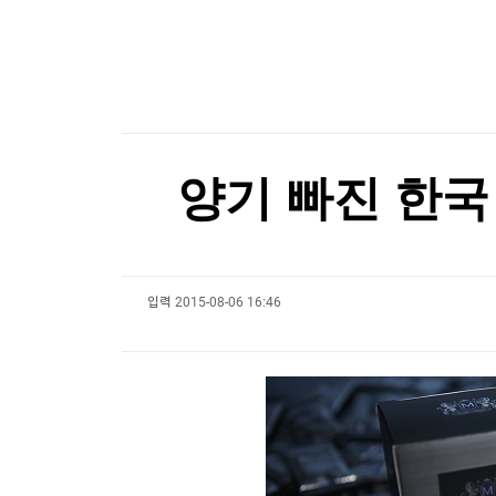
한국경제TV
뉴스홈
[오늘의 운세] 8월 9일 띠별 운세
머니팜 모닝라이브
증권
굿모닝 작전
금융
[오늘의 운세] 8월 9일 띠별 운세
오늘장 뭐사지?
부동산
[오후5시] 뉴스플러스
사회
온로드 (ON ROAD) 인사이트
글로벌경제
양기 빠진 한국
랭킹뉴스
입력
2015-08-06 16:46
미네르바아카데미
증권 데이터
스페셜강의
특징주 뉴스
투자/재테크
매매신호 (랭킹100
부동산/세무
투자분석
산업
국내증시
[모집-3기-] 돈버는 트레이딩 투자 북클럽
환율