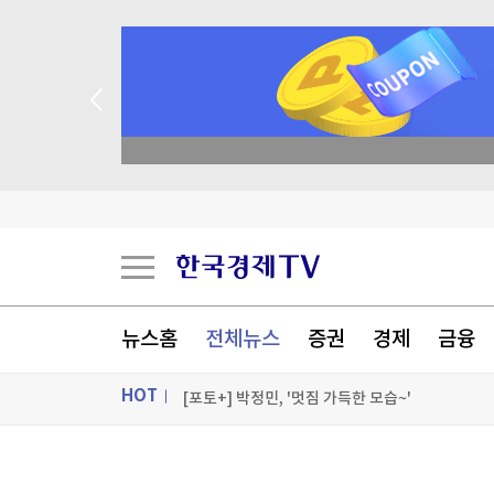
종목 무료 정밀 진단
[오늘의 운세] 8월 9일 띠별 운세
[오늘의 운세] 오늘 뭐 먹지?…8월 9일 띠별 추
[오늘의 운세] 2026년 8월 9일 별자리 운세
뉴스홈
전체뉴스
증권
경제
금융
5년 묵혀만 뒀는데 18% 수익…돈 몰려든 이유 
HOT
[포토+] 박정민, '멋짐 가득한 모습~'
"나야, '흑백요리사' 시즌3"
ON AIR
뉴스
[온에어] 경제전쟁 꾼 시즌3