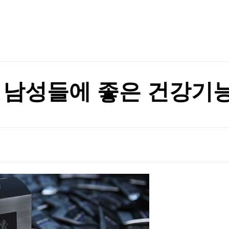
TV홈
무료방송
전체뉴스
증권
파트너스
경제
종목핫라인
추천 상
산업
경제
오늘의 
정치
생활경제
수익후기
국제
기업·CEO
이벤트
칼럼·연재
 남성들에 좋은 건강기
특집방송
전체 프로그램
채널/편성
지역별채널
)
편성표