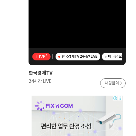
한국경제TV 24시간 LIVE
머니팜 모닝라이브 
한국경제TV
24시간 LIVE
채팅참여