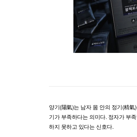
[할인50%] 한·미 투자 올인원 클래스
해외증시
양기(陽氣)는 남자 몸 안의 정기(精氣
기가 부족하다는 의미다. 정자가 부
하지 못하고 있다는 신호다.