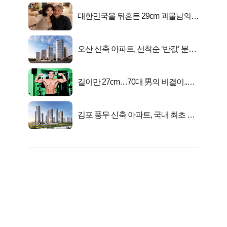
대한민국을 뒤흔든 29cm 괴물남의
진실
오산 신축 아파트, 선착순 ‘반값’ 분양
시작..
길이만 27cm…70대 男의 비결이..충
격!
김포 풍무 신축 아파트, 국내 최초 반
값 분양..