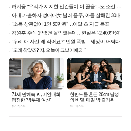
허지웅 "우리가 지지한 인간들이 이 꼴을"...또 소신 발언
아내 가출하자 성매매女 불러 음주, 아들 살해한 30대
"소득 상관없이 1인 50만원"…이달 초 지급 목표
김원훈 주식 1억8천 올인했는데…현실은 '-2,400만원'
"우리 애 사진 왜 적어요?" 민원 폭발…세상이 어쩌다
"오래 참았죠? 자, 오늘이 그날이에요.."
71세 민혜숙 씨, 미인대회
한반도를 흔든 28cm 남성
평정한 ‘방부제 여신’
의 비밀, 매일 밤 즐거워
뉴스캐스트
뉴스캐스트