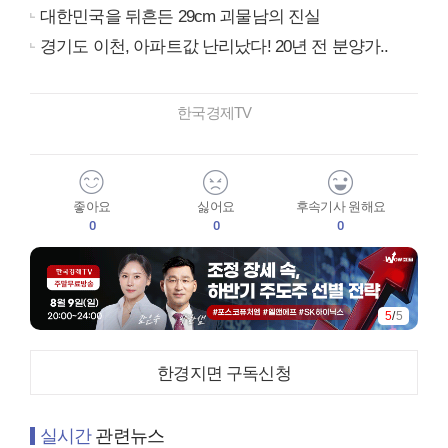
대한민국을 뒤흔든 29cm 괴물남의 진실
경기도 이천, 아파트값 난리났다! 20년 전 분양가..
한국경제TV
좋아요
싫어요
후속기사 원해요
0
0
0
1
/
5
한경지면 구독신청
실시간
관련뉴스