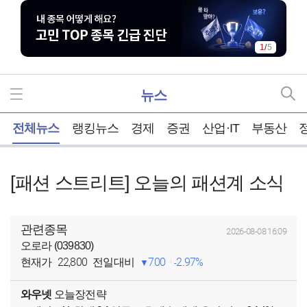
1
/
5
뉴스
홈
전체뉴스
랭킹뉴스
경제
증권
산업·IT
부동산
[패션 스트리트] 오늘의 패션계 소식
관련종목
2026-08-08 16:09
오로라 (039830)
22,800
700
2.97%
현재가
전일대비
와우넷
오늘장전략