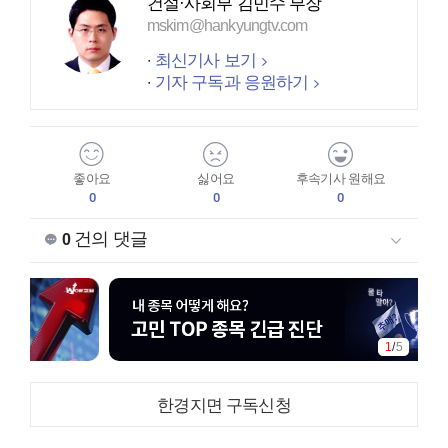
건설·사회부 김민수 부장
mskim@hankyungtv.com
최신기사 보기
기자 구독과 응원하기
좋아요
싫어요
후속기사 원해요
0
0
0
건의 댓글
0
1
/
5
한경지면 구독신청