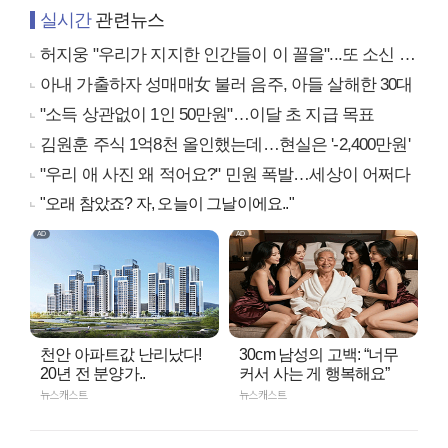
실시간
관련뉴스
허지웅 "우리가 지지한 인간들이 이 꼴을"...또 소신 발언
아내 가출하자 성매매女 불러 음주, 아들 살해한 30대
"소득 상관없이 1인 50만원"…이달 초 지급 목표
김원훈 주식 1억8천 올인했는데…현실은 '-2,400만원'
"우리 애 사진 왜 적어요?" 민원 폭발…세상이 어쩌다
"오래 참았죠? 자, 오늘이 그날이에요.."
천안 아파트값 난리났다!
30cm 남성의 고백: “너무
20년 전 분양가..
커서 사는 게 행복해요”
뉴스캐스트
뉴스캐스트