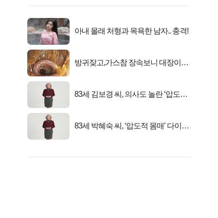
아내 몰래 처형과 목욕한 남자.. 충격!
방귀잦고,가스참 장속보니 대장이아
니라..
83세 김보경 씨, 의사도 놀란 ‘압도적
피지컬’
83세 박혜숙 씨, ‘압도적 몸매’ 다이어
트 신 등극