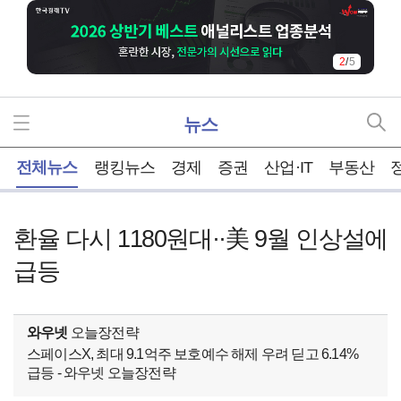
2
/
5
뉴스
홈
전체뉴스
랭킹뉴스
경제
증권
산업·IT
부동산
환율 다시 1180원대··美 9월 인상설에
급등
와우넷
오늘장전략
스페이스X, 최대 9.1억주 보호예수 해제 우려 딛고 6.14%
급등 - 와우넷 오늘장전략