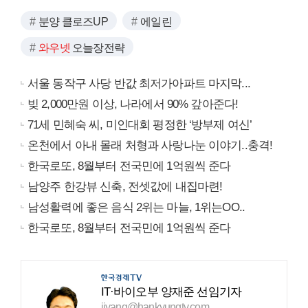
분양 클로즈UP
에일린
와우넷
오늘장전략
서울 동작구 사당 반값 최저가아파트 마지막...
빚 2,000만원 이상, 나라에서 90% 갚아준다!
71세 민혜숙 씨, 미인대회 평정한 ‘방부제 여신’
온천에서 아내 몰래 처형과 사랑나눈 이야기..충격!
한국로또, 8월부터 전국민에 1억원씩 준다
남양주 한강뷰 신축, 전셋값에 내집마련!
남성활력에 좋은 음식 2위는 마늘, 1위는OO..
한국로또, 8월부터 전국민에 1억원씩 준다
IT·바이오부 양재준 선임기자
jjyang@hankyungtv.com