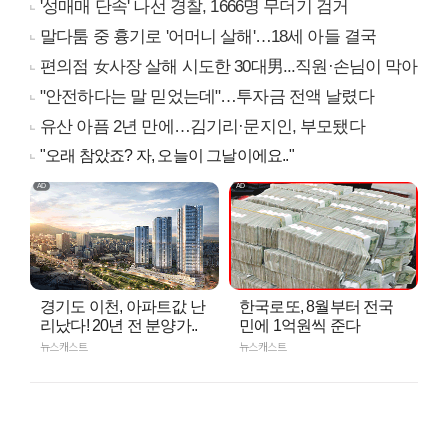
'성매매 단속' 나선 경찰, 1666명 무더기 검거
말다툼 중 흉기로 '어머니 살해'…18세 아들 결국
편의점 女사장 살해 시도한 30대男...직원·손님이 막아
"안전하다는 말 믿었는데"…투자금 전액 날렸다
유산 아픔 2년 만에…김기리·문지인, 부모됐다
"오래 참았죠? 자, 오늘이 그날이에요.."
경기도 이천, 아파트값 난
한국로또, 8월부터 전국
리났다! 20년 전 분양가..
민에 1억원씩 준다
뉴스캐스트
뉴스캐스트