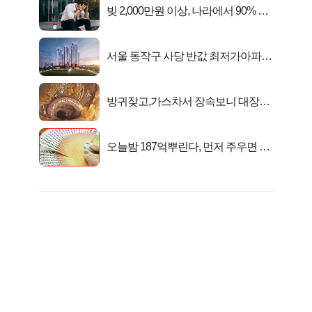
빚 2,000만원 이상, 나라에서 90% 갚
아준다!
서울 동작구 사당 반값 최저가아파트
마지막...
방귀잦고,가스차서 장속보니 대장이
아니고..
오늘밤 187억뿌린다, 먼저 주우면 최
대1억..!