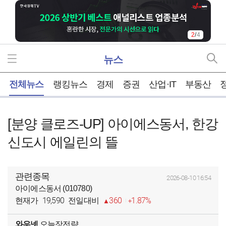
2
/
4
뉴스
홈
전체뉴스
랭킹뉴스
경제
증권
산업·IT
부동산
[분양 클로즈-UP] 아이에스동서, 한강
신도시 에일린의 뜰
관련종목
2026-08-10 16:54
아이에스동서 (010780)
19,590
360
1.87%
현재가
전일대비
와우넷
오늘장전략