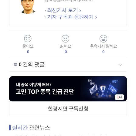
최신기사 보기
기자 구독과 응원하기
좋아요
싫어요
후속기사 원해요
0
0
0
건의 댓글
0
1
/
4
한경지면 구독신청
실시간
관련뉴스