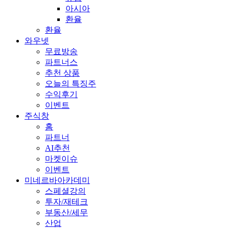
아시아
환율
환율
와우넷
무료방송
파트너스
추천 상품
오늘의 특징주
수익후기
이벤트
주식창
홈
파트너
AI추천
마켓이슈
이벤트
미네르바아카데미
스페셜강의
투자/재테크
부동산/세무
산업