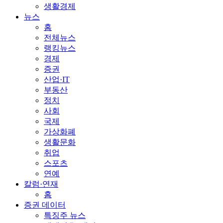
생활경제
뉴스
홈
전체뉴스
랭킹뉴스
경제
증권
산업·IT
부동산
정치
사회
국제
가상화폐
생활문화
취업
스포츠
연예
칼럼·연재
홈
증권 데이터
특징주 뉴스