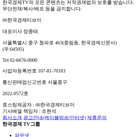
한국경제TV의 모든 콘텐츠는 저작권재법의 보호를 받습니다.
무단전재/복사/배포 등을 금지합니다.
㈜한국경제티브이
대표이사 정종태
서울특별시 중구 청파로 463(중림동, 한국경제신문사)
(우:04505)
Tel 02-6676-0000
사업자등록번호 107-81-70183
통신판매업신고번호 서울중구
2022-0572호
호스팅제공자 : ㈜한국경제티브이
기사배열 책임자 : 조현석
회사소개
광고안내(케이블방송|인터넷)
제휴문의
한국경제 TV그룹
와우넷