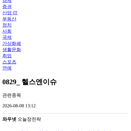
경제
증권
산업·IT
부동산
정치
사회
국제
가상화폐
생활문화
취업
스포츠
연예
0829_ 헬스엔이슈
관련종목
2026-08-08 13:12
와우넷
오늘장전략