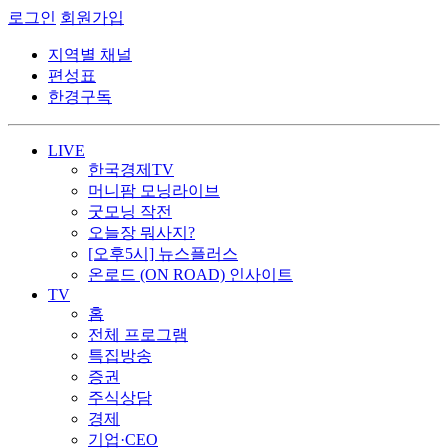
로그인
회원가입
지역별 채널
편성표
한경구독
LIVE
한국경제TV
머니팜 모닝라이브
굿모닝 작전
오늘장 뭐사지?
[오후5시] 뉴스플러스
온로드 (ON ROAD) 인사이트
TV
홈
전체 프로그램
특집방송
증권
주식상담
경제
기업·CEO