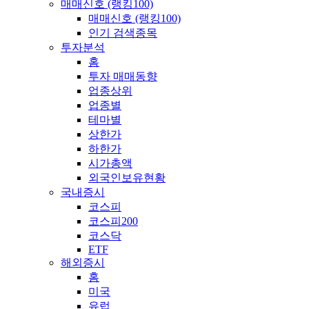
매매신호 (랭킹100)
매매신호 (랭킹100)
인기 검색종목
투자분석
홈
투자 매매동향
업종상위
업종별
테마별
상한가
하한가
시가총액
외국인보유현황
국내증시
코스피
코스피200
코스닥
ETF
해외증시
홈
미국
유럽