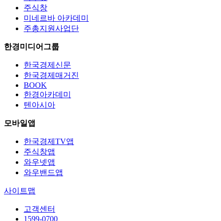
주식창
미네르바 아카데미
주총지원사업단
한경미디어그룹
한국경제신문
한국경제매거진
BOOK
한경아카데미
텐아시아
모바일앱
한국경제TV앱
주식창앱
와우넷앱
와우밴드앱
사이트맵
고객센터
1599-0700