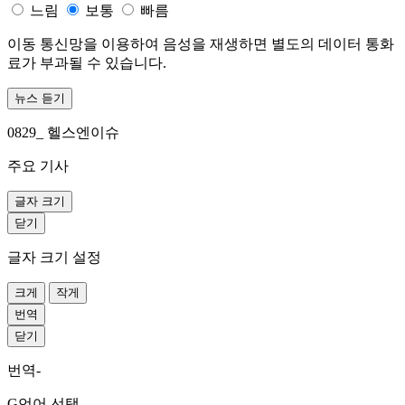
느림
보통
빠름
이동 통신망을 이용하여 음성을 재생하면 별도의 데이터 통화
료가 부과될 수 있습니다.
뉴스 듣기
0829_ 헬스엔이슈
주요 기사
글자 크기
닫기
글자 크기 설정
크게
작게
번역
닫기
번역-
G언어 선택