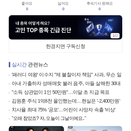
좋아요
싫어요
후속기사 원해요
0
0
0
1
/
2
한경지면 구독신청
실시간
관련뉴스
'패러디 여왕' 이수지 "제 불찰이자 책임" 사과, 무슨 일
아내 가출하자 성매매女 불러 음주, 아들 살해한 30대
"소득 상관없이 1인 50만원"…이달 초 지급 목표
김원훈 주식 1억8천 올인했는데…현실은 '-2,400만원'
치사율 최대 75% '공포'…어린이 사망자 속출 '비상'
"오래 참았죠? 자, 오늘이 그날이에요.."