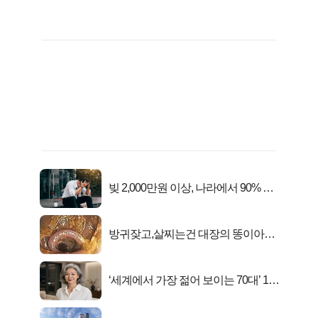
빚 2,000만원 이상, 나라에서 90% 갚
아준다!
방귀잦고,살찌는건 대장의 똥이아니
라??
‘세계에서 가장 젊어 보이는 70대’ 1위
선정…