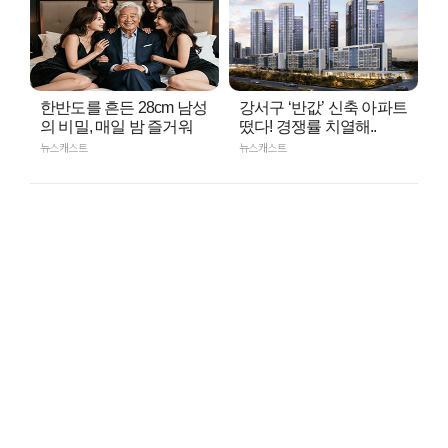
한반도를 흔든 28cm 남성
강서구 ‘반값’ 신축 아파트
의 비밀, 매일 밤 즐거워
떴다! 경쟁률 치열해..
뉴스캐스트
뉴스캐스트