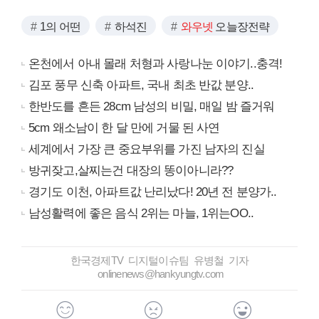
1의 어떤
하석진
와우넷
오늘장전략
온천에서 아내 몰래 처형과 사랑나눈 이야기..충격!
김포 풍무 신축 아파트, 국내 최초 반값 분양..
한반도를 흔든 28cm 남성의 비밀, 매일 밤 즐거워
5cm 왜소남이 한 달 만에 거물 된 사연
세계에서 가장 큰 중요부위를 가진 남자의 진실
방귀잦고,살찌는건 대장의 똥이아니라??
경기도 이천, 아파트값 난리났다! 20년 전 분양가..
남성활력에 좋은 음식 2위는 마늘, 1위는OO..
한국경제TV 디지털이슈팀 유병철 기자
onlinenews@hankyungtv.com