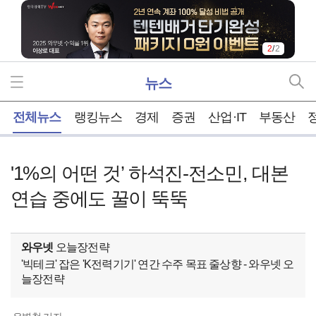
1
/
2
뉴스
홈
전체뉴스
랭킹뉴스
경제
증권
산업·IT
부동산
'1%의 어떤 것’ 하석진-전소민, 대본
연습 중에도 꿀이 뚝뚝
와우넷
오늘장전략
'빅테크' 잡은 'K전력기기' 연간 수주 목표 줄상향 - 와우넷 오
늘장전략