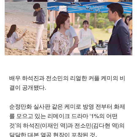
배우 하석진과 전소민의 리얼한 커플 케미의 비
결이 공개됐다.
순정만화 실사판 같은 케미로 방영 전부터 화제
를 모으고 있는 리메이크 드라마 ‘1%의 어떤
것’의 하석진(이재인 역)과 전소민(김다현 역)의
달달한 대본 열공 현장이 포착된 것.