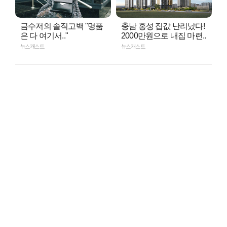
금수저의 솔직고백 "명품
충남 홍성 집값 난리났다!
은 다 여기서.."
2000만원으로 내집 마련..
뉴스캐스트
뉴스캐스트