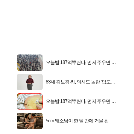
오늘밤 187억뿌린다, 먼저 주우면 최
대1억..!
83세 김보경 씨, 의사도 놀란 ‘압도적
피지컬’
오늘밤 187억뿌린다, 먼저 주우면 최
대1억..!
5cm 왜소남이 한 달 만에 거물 된 사
연