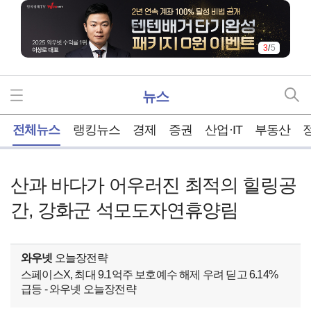
3
/
5
뉴스
홈
전체뉴스
랭킹뉴스
경제
증권
산업·IT
부동산
산과 바다가 어우러진 최적의 힐링공
간, 강화군 석모도자연휴양림
와우넷
오늘장전략
스페이스X, 최대 9.1억주 보호예수 해제 우려 딛고 6.14%
급등 - 와우넷 오늘장전략