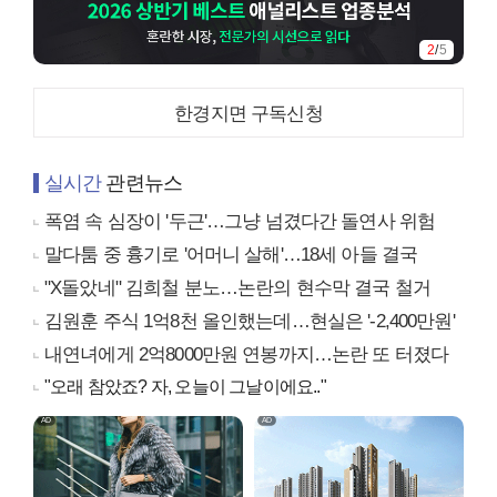
2
/
5
한경지면 구독신청
실시간
관련뉴스
폭염 속 심장이 '두근'…그냥 넘겼다간 돌연사 위험
말다툼 중 흉기로 '어머니 살해'…18세 아들 결국
"X돌았네" 김희철 분노…논란의 현수막 결국 철거
김원훈 주식 1억8천 올인했는데…현실은 '-2,400만원'
내연녀에게 2억8000만원 연봉까지…논란 또 터졌다
"오래 참았죠? 자, 오늘이 그날이에요.."