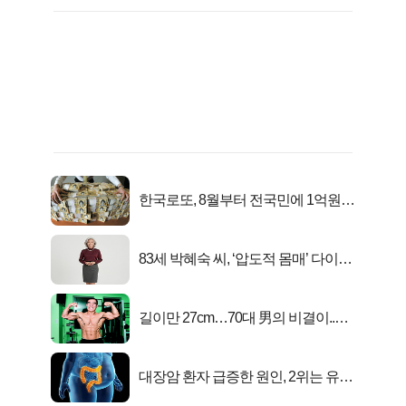
한국로또, 8월부터 전국민에 1억원씩
준다
83세 박혜숙 씨, ‘압도적 몸매’ 다이어
트 신 등극
길이만 27cm…70대 男의 비결이..충
격!
대장암 환자 급증한 원인, 2위는 유산
균 1위는OO..