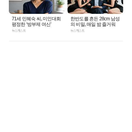
71세 민혜숙 씨, 미인대회
한반도를 흔든 28cm 남성
평정한 ‘방부제 여신’
의 비밀, 매일 밤 즐거워
뉴스캐스트
뉴스캐스트