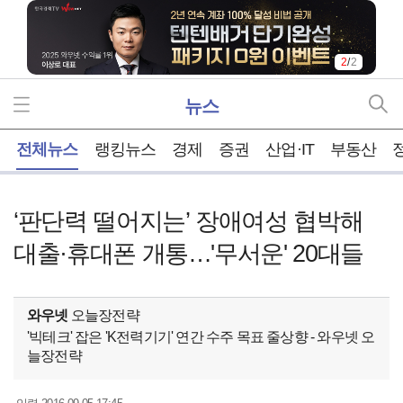
2
/
2
뉴스
홈
전체뉴스
랭킹뉴스
경제
증권
산업·IT
부동산
‘판단력 떨어지는’ 장애여성 협박해
대출·휴대폰 개통…'무서운' 20대들
와우넷
오늘장전략
'빅테크' 잡은 'K전력기기' 연간 수주 목표 줄상향 - 와우넷 오
늘장전략