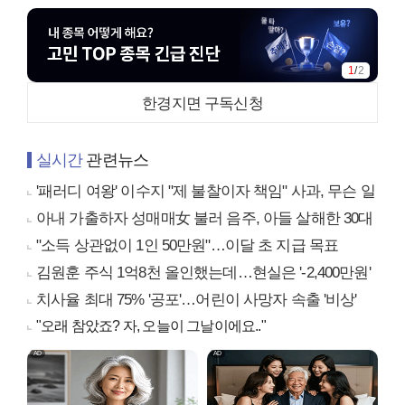
1
/
2
한경지면 구독신청
실시간
관련뉴스
'패러디 여왕' 이수지 "제 불찰이자 책임" 사과, 무슨 일
아내 가출하자 성매매女 불러 음주, 아들 살해한 30대
"소득 상관없이 1인 50만원"…이달 초 지급 목표
김원훈 주식 1억8천 올인했는데…현실은 '-2,400만원'
치사율 최대 75% '공포'…어린이 사망자 속출 '비상'
"오래 참았죠? 자, 오늘이 그날이에요.."