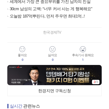
세계에서 가장 큰 중요부위를 가진 남자의 진실
30cm 남성의 고백: “너무 커서 사는 게 행복해요”
오늘밤 187억뿌린다, 먼저 주우면 최대1억..!
한국경제TV
좋아요
싫어요
후속기사 원해요
0
0
1
2
/
3
한경지면 구독신청
실시간
관련뉴스