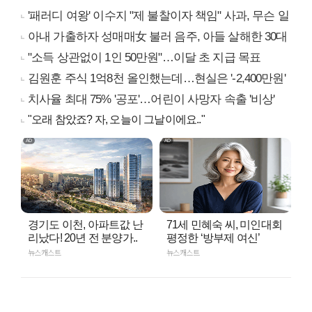
'패러디 여왕' 이수지 "제 불찰이자 책임" 사과, 무슨 일
아내 가출하자 성매매女 불러 음주, 아들 살해한 30대
"소득 상관없이 1인 50만원"…이달 초 지급 목표
김원훈 주식 1억8천 올인했는데…현실은 '-2,400만원'
치사율 최대 75% '공포'…어린이 사망자 속출 '비상'
"오래 참았죠? 자, 오늘이 그날이에요.."
경기도 이천, 아파트값 난
71세 민혜숙 씨, 미인대회
리났다! 20년 전 분양가..
평정한 ‘방부제 여신’
뉴스캐스트
뉴스캐스트