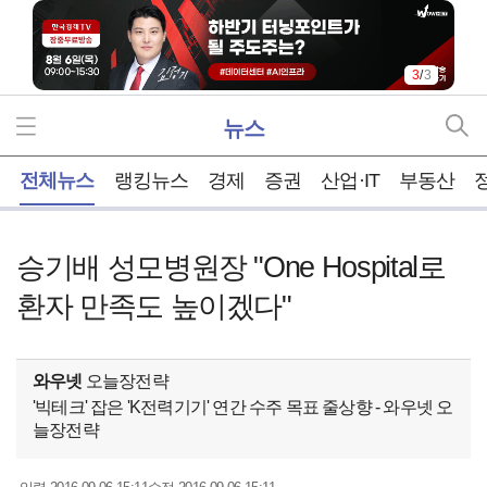
3
/
3
뉴스
홈
전체뉴스
랭킹뉴스
경제
증권
산업·IT
부동산
승기배 성모병원장 "One Hospital로
환자 만족도 높이겠다"
와우넷
오늘장전략
'빅테크' 잡은 'K전력기기' 연간 수주 목표 줄상향 - 와우넷 오
늘장전략