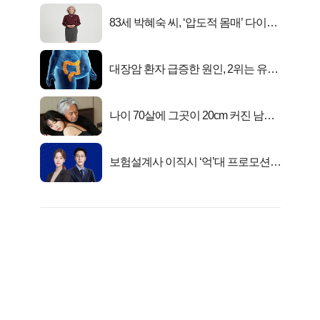
83세 박혜숙 씨, ‘압도적 몸매’ 다이어
트 신 등극
대장암 환자 급증한 원인, 2위는 유산
균 1위는OO..
나이 70살에 그곳이 20cm 커진 남자..
충격!
보험설계사 이직시 ‘억’대 프로모션!
키움에셋!