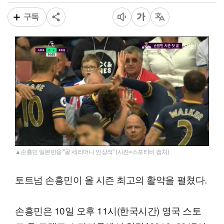
구독
▲손흥민 일본반응 "골 세리머니 인상적" (사진=스포티비 캡처)
토트넘 손흥민이 올 시즌 최고의 활약을 펼쳤다.
손흥민은 10일 오후 11시(한국시간) 영국 스토