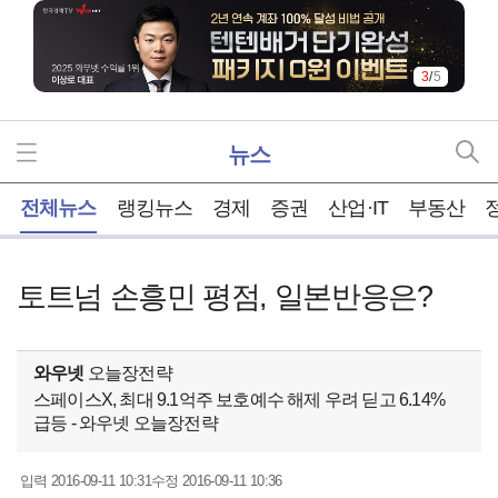
3
/
5
뉴스
홈
전체뉴스
랭킹뉴스
경제
증권
산업·IT
부동산
토트넘 손흥민 평점, 일본반응은?
와우넷
오늘장전략
스페이스X, 최대 9.1억주 보호예수 해제 우려 딛고 6.14%
급등 - 와우넷 오늘장전략
2016-09-11 10:31
2016-09-11 10:36
입력
수정