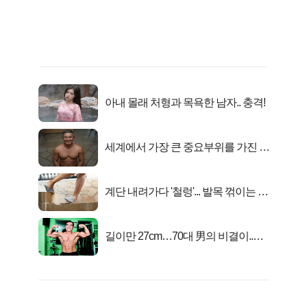
아내 몰래 처형과 목욕한 남자.. 충격!
세계에서 가장 큰 중요부위를 가진 남
자의 진실
계단 내려가다 '철렁'... 발목 꺾이는 이
유
길이만 27cm…70대 男의 비결이..충
격!