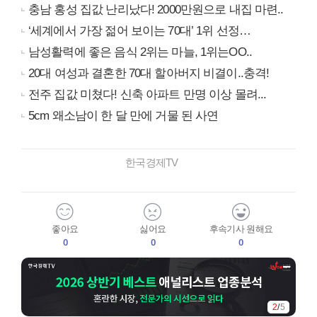
충남 홍성 집값 난리났다! 2000만원으로 내집 마련..
‘세계에서 가장 젊어 보이는 70대’ 1위 선정…
남성활력에 좋은 음식 2위는 마늘, 1위는OO..
20대 여성과 결혼한 70대 할아버지 비결이..충격!
전주 집값 미쳤다! 신축 아파트 만명 이상 몰려...
5cm 왜소남이 한 달 만에 거물 된 사연
한국경제TV
좋아요
싫어요
후속기사 원해요
0
0
0
2
/
5