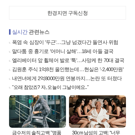
한경지면 구독신청
실시간
관련뉴스
폭염 속 심장이 '두근'…그냥 넘겼다간 돌연사 위험
말다툼 중 흉기로 '어머니 살해'…18세 아들 결국
엘리베이터 앞 휠체어 발로 '툭'…사망케 한 70대 결국
김원훈 주식 1억8천 올인했는데…현실은 '-2,400만원'
내연녀에게 2억8000만원 연봉까지…논란 또 터졌다
"오래 참았죠? 자, 오늘이 그날이에요.."
금수저의 솔직고백 "명품
30cm 남성의 고백: “너무