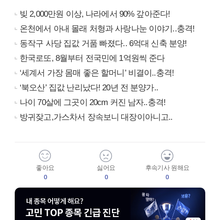
빚 2,000만원 이상, 나라에서 90% 갚아준다!
온천에서 아내 몰래 처형과 사랑나눈 이야기..충격!
동작구 사당 집값 거품 빠졌다.. 6억대 신축 분양!
한국로또, 8월부터 전국민에 1억원씩 준다
‘세계서 가장 몸매 좋은 할머니’ 비결이..충격!
‘북오산’ 집값 난리났다! 20년 전 분양가..
나이 70살에 그곳이 20cm 커진 남자..충격!
방귀잦고,가스차서 장속보니 대장이아니고..
좋아요
싫어요
후속기사 원해요
0
0
0