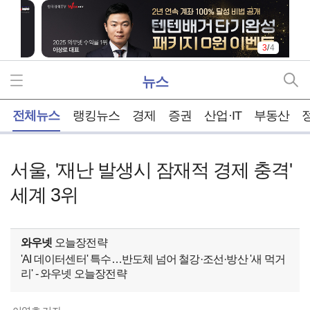
3
/
4
뉴스
홈
전체뉴스
랭킹뉴스
경제
증권
산업·IT
부동산
서울, '재난 발생시 잠재적 경제 충격'
세계 3위
와우넷
오늘장전략
'AI 데이터센터' 특수…반도체 넘어 철강·조선·방산 '새 먹거
리' - 와우넷 오늘장전략