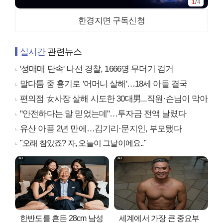
2
/
4
한경지면 구독신청
실시간
관련뉴스
'성매매 단속' 나선 경찰, 1666명 무더기 검거
말다툼 중 흉기로 '어머니 살해'…18세 아들 결국
편의점 女사장 살해 시도한 30대男...직원·손님이 막아
"안전하다는 말 믿었는데"…투자금 전액 날렸다
유산 아픔 2년 만에…김기리·문지인, 부모됐다
"오래 참았죠? 자, 오늘이 그날이에요.."
한반도를 흔든 28cm 남성
세계에서 가장 큰 중요부