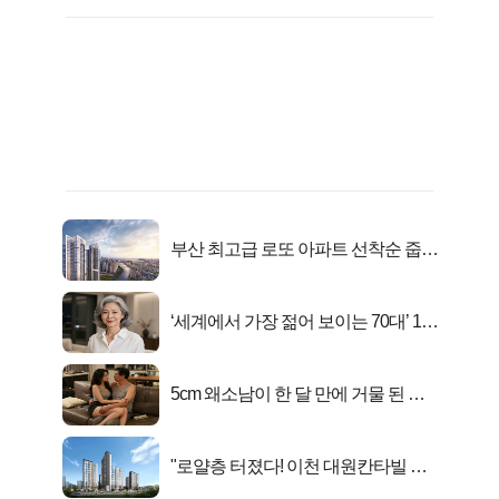
부산 최고급 로또 아파트 선착순 줍줍
떴다!
‘세계에서 가장 젊어 보이는 70대’ 1위
선정…
5cm 왜소남이 한 달 만에 거물 된 사
연
"로얄층 터졌다! 이천 대원칸타빌 잔
여세대 긴급 공개"