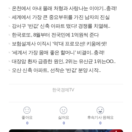
온천에서 아내 몰래 처형과 사랑나눈 이야기..충격!
세계에서 가장 큰 중요부위를 가진 남자의 진실
강서구 ‘반값’ 신축 아파트 떴다! 경쟁률 치열해..
한국로또, 8월부터 전국민에 1억원씩 준다
보험설계사 이직시 ‘억’대 프로모션! 키움에셋!
‘세계서 가장 몸매 좋은 할머니’ 비결이..충격!
대장암 환자 급증한 원인, 2위는 유산균 1위는OO..
오산 신축 아파트, 선착순 ‘반값’ 분양 시작..
한국경제TV
좋아요
싫어요
후속기사 원해요
0
0
0