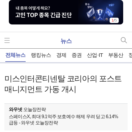
1
/
5
뉴스
홈
전체뉴스
랭킹뉴스
경제
증권
산업·IT
부동산
미스인터콘티넨탈 코리아의 포스트
매니지먼트 가동 개시
와우넷
오늘장전략
스페이스X, 최대 9.1억주 보호예수 해제 우려 딛고 6.14%
급등 - 와우넷 오늘장전략