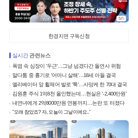
5
/
5
한경지면 구독신청
실시간
관련뉴스
폭염 속 심장이 '두근'…그냥 넘겼다간 돌연사 위험
말다툼 중 흉기로 '어머니 살해'…18세 아들 결국
엘리베이터 앞 휠체어 발로 '툭'…사망케 한 70대 결국
김원훈 주식 1억8천 올인했는데…현실은 '-2,400만원'
내연녀에게 2억8000만원 연봉까지…논란 또 터졌다
"오래 참았죠? 자, 오늘이 그날이에요.."