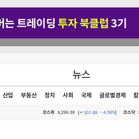
1명 기각
혹
뉴스
리 난 까닭
산업
부동산
정치
사회
국제
글로벌경제
칼
코스피
6,296.38
4.58%
)
코스닥
(
301.88
TV프로그램
와우
1명 기각