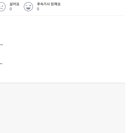
싫어요
후속기사 원해요
0
0
 무슨 일
아내 가출하자 성매매女 불러 음주, 아들 살해한 30대
김원훈 주식 1억8천 올인했는데…현실은 '-2,400만원'
'비상'