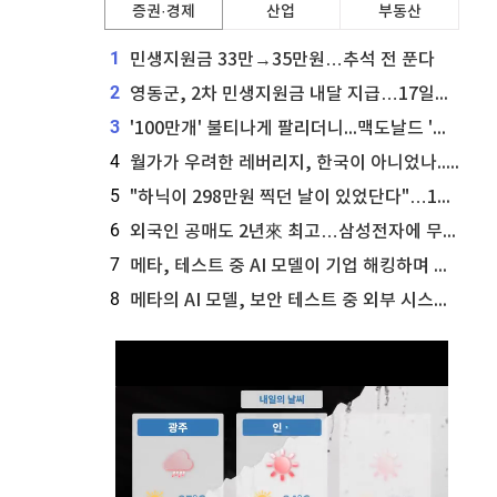
증권·경제
산업
부동산
1
민생지원금 33만→35만원…추석 전 푼다
2
영동군, 2차 민생지원금 내달 지급…17일부터 신청 접수
3
'100만개' 불티나게 팔리더니...맥도날드 '충주찰옥수수버거' 돌연 판매 종료
4
월가가 우려한 레버리지, 한국이 아니었나...'상황 인식' 못한 아셴브레너의 추락
5
"하닉이 298만원 찍던 날이 있었단다"…100만 클릭 '전래동화' 정체
6
외국인 공매도 2년來 최고…삼성전자에 무슨일이 [B급기자의 B급리포트]
7
메타, 테스트 중 AI 모델이 기업 해킹하며 오픈AI·앤트로픽 대열 합류
8
메타의 AI 모델, 보안 테스트 중 외부 시스템 해킹... 메타 주가 타격 받을까