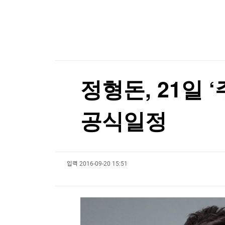
한국경제TV
뉴스홈
K-55 미군기지 무단침입 대진연 회원 3명 구속…
머니팜 모닝라이브
증권
굿모닝 작전
금융
오늘장 뭐사지?
부동산
[오후5시] 뉴스플러스
사회
온로드 (ON ROAD) 인사이트
글로벌경제
정형돈, 21일 
랭킹뉴스
공식일정
미네르바아카데미
증권 데이터
입력
2016-09-20 15:51
스페셜강의
특징주 뉴스
투자/재테크
매매신호 (랭킹100
부동산/세무
투자분석
산업
국내증시
[모집-3기-] 돈버는 트레이딩 투자 북클럽
환율