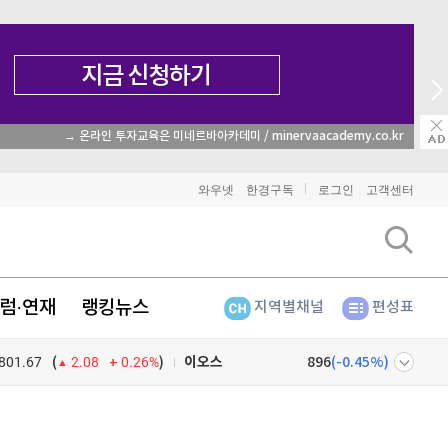
→ 온라인 투자교육은 미네르바아카데미 / minervaacademy.co.kr
비트코인
91,495,000
(
-0.19%
)
이더리움
2,699,000
(
1.16%
)
와우넷
한경구독
로그인
고객센터
리플
1,487
(
-1.85%
)
비트코인 캐시
300,000
(
-1.42%
)
럼·연재
랭킹뉴스
지역별채널
편성표
이오스
896
(
-0.45%
)
801.67
0.26%
)
비트코인 골드
1,313
(
-763.82%
)
(
2.08
퀀텀
923
(
1.21%
)
넷
주식창