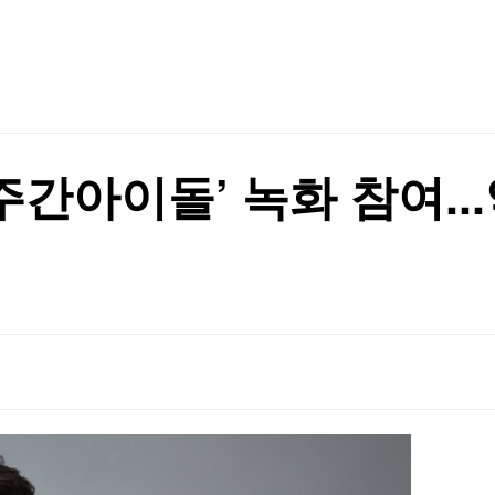
TV홈
무료방송
전체뉴스
1명 기각
증권
파트너스
경제
종목핫라인
추천 상
산업
경제
오늘의 
정치
생활경제
수익후기
국제
기업·CEO
이벤트
칼럼·연재
‘주간아이돌’ 녹화 참여..
특집방송
전체 프로그램
채널/편성
지역별채널
)
편성표