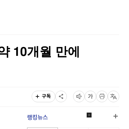
이더리움 클래식
9,060
(
-1.74%
)
홈
AI추천
비트코인
91,495,000
(
-0.19%
)
품
마켓이슈
특징주
이벤트
.약 10개월 만에
구독
랭킹뉴스