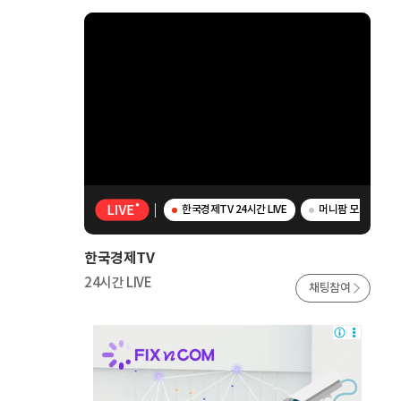
한국경제TV 24시간 LIVE
머니팜 모닝라이브 -
한국경제TV
24시간 LIVE
채팅참여