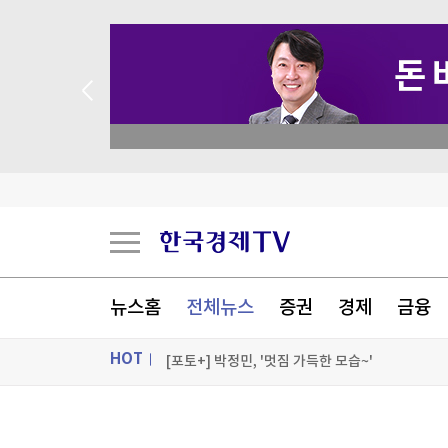
 꽝 없는 룰렛 이벤트
K-55 미군기지 무단침입 대진연 회원 3명 구속…
축구협회, 과거 외국인 심판 10여명에 성 접대 의
국고채 입찰 담합, 15조 과징금 맞나
15조 과징금 쇼크…'의무감이 독 됐다' 금융권 난
뉴스홈
전체뉴스
증권
경제
금융
[포토+] 박정민, '멋짐 가득한 모습~'
HOT
"나야, '흑백요리사' 시즌3"
[온에어] 더 워룸
ON AIR
뉴스
K-55 미군기지 무단침입 대진연 회원 3명 구속…