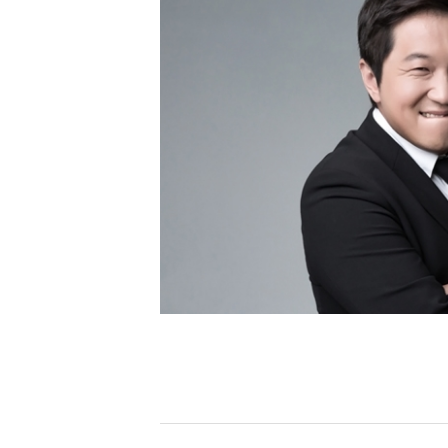
[할인50%] 한·미 투자 올인원 클래스
해외증시