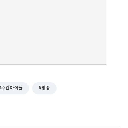
퀀텀
이더리움 클래식
9
주간아이돌
방송