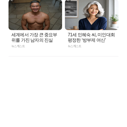
세계에서 가장 큰 중요부
71세 민혜숙 씨, 미인대회
위를 가진 남자의 진실
평정한 ‘방부제 여신’
뉴스캐스트
뉴스캐스트