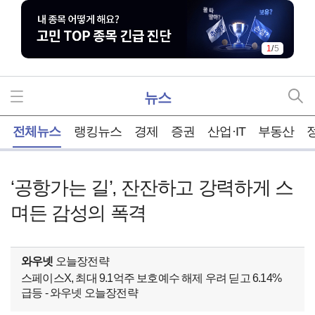
1
/
5
뉴스
홈
전체뉴스
랭킹뉴스
경제
증권
산업·IT
부동산
‘공항가는 길’, 잔잔하고 강력하게 스
며든 감성의 폭격
와우넷
오늘장전략
스페이스X, 최대 9.1억주 보호예수 해제 우려 딛고 6.14%
급등 - 와우넷 오늘장전략