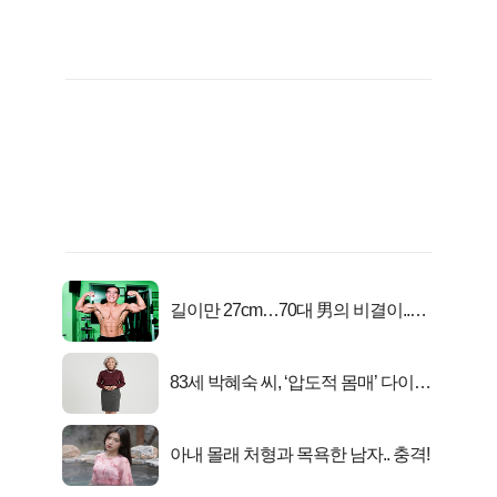
길이만 27cm…70대 男의 비결이..충
격!
83세 박혜숙 씨, ‘압도적 몸매’ 다이어
트 신 등극
아내 몰래 처형과 목욕한 남자.. 충격!