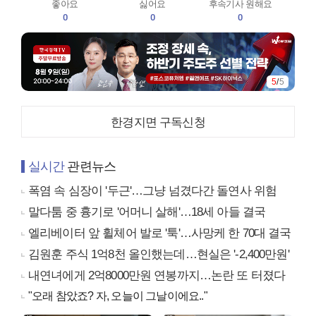
좋아요
싫어요
후속기사 원해요
0
0
0
5
/
5
한경지면 구독신청
실시간
관련뉴스
폭염 속 심장이 '두근'…그냥 넘겼다간 돌연사 위험
말다툼 중 흉기로 '어머니 살해'…18세 아들 결국
엘리베이터 앞 휠체어 발로 '툭'…사망케 한 70대 결국
김원훈 주식 1억8천 올인했는데…현실은 '-2,400만원'
내연녀에게 2억8000만원 연봉까지…논란 또 터졌다
"오래 참았죠? 자, 오늘이 그날이에요.."