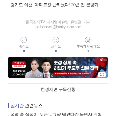
경기도 이천, 아파트값 난리났다! 20년 전 분양가..
한국경제TV 디지털이슈팀 유병철 기자
onlinenews@hankyungtv.com
좋아요
싫어요
후속기사 원해요
0
0
1
5
/
5
한경지면 구독신청
실시간
관련뉴스
폭염 속 심장이 '두근'…그냥 넘겼다간 돌연사 위험