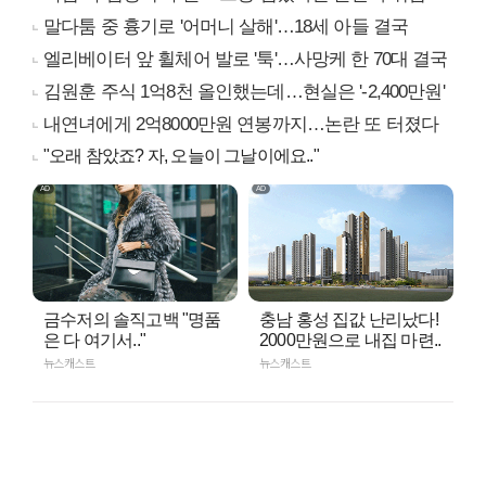
말다툼 중 흉기로 '어머니 살해'…18세 아들 결국
엘리베이터 앞 휠체어 발로 '툭'…사망케 한 70대 결국
김원훈 주식 1억8천 올인했는데…현실은 '-2,400만원'
내연녀에게 2억8000만원 연봉까지…논란 또 터졌다
"오래 참았죠? 자, 오늘이 그날이에요.."
금수저의 솔직고백 "명품
충남 홍성 집값 난리났다!
은 다 여기서.."
2000만원으로 내집 마련..
뉴스캐스트
뉴스캐스트