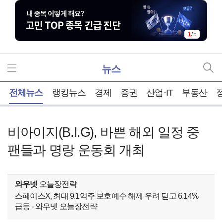
1
/
5
뉴스
홈
전체뉴스
랭킹뉴스
경제
증권
산업·IT
부동산
비아이지(B.I.G), 바쁜 해외 일정 중
팬들과 명랑 운동회 개최
와우넷
오늘장전략
스페이스X, 최대 9.1억주 보호예수 해제 우려 딛고 6.14%
급등 - 와우넷 오늘장전략