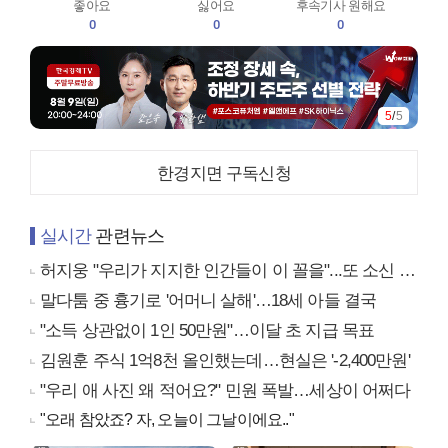
좋아요
싫어요
후속기사 원해요
0
0
0
5
/
5
한경지면 구독신청
실시간
관련뉴스
허지웅 "우리가 지지한 인간들이 이 꼴을"...또 소신 발언
말다툼 중 흉기로 '어머니 살해'…18세 아들 결국
"소득 상관없이 1인 50만원"…이달 초 지급 목표
김원훈 주식 1억8천 올인했는데…현실은 '-2,400만원'
"우리 애 사진 왜 적어요?" 민원 폭발…세상이 어쩌다
"오래 참았죠? 자, 오늘이 그날이에요.."