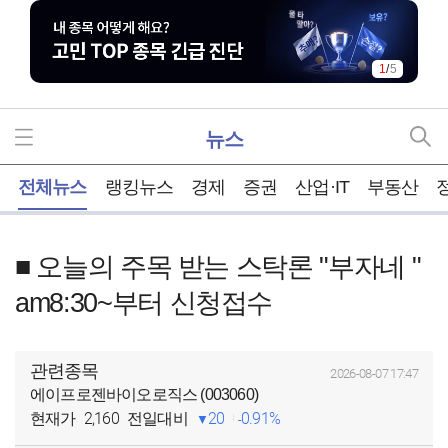
1
/
5
뉴스
홈
전체뉴스
랭킹뉴스
경제
증권
산업·IT
부동산
■ 오늘의 주목 받는 스탁론 "부자네 "
am8:30~부터 신청접수
관련종목
2026-08-07 17:47
에이프로젠바이오로직스 (003060)
2,160
20
0.91%
현재가
전일대비