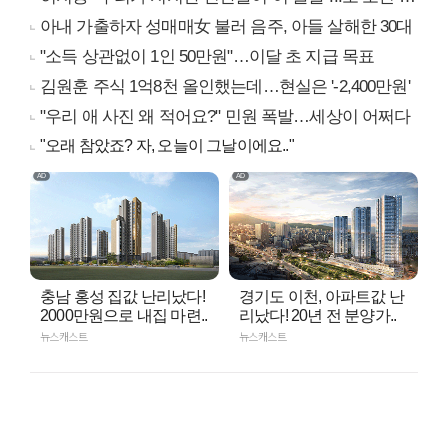
아내 가출하자 성매매女 불러 음주, 아들 살해한 30대
"소득 상관없이 1인 50만원"…이달 초 지급 목표
김원훈 주식 1억8천 올인했는데…현실은 '-2,400만원'
"우리 애 사진 왜 적어요?" 민원 폭발…세상이 어쩌다
"오래 참았죠? 자, 오늘이 그날이에요.."
충남 홍성 집값 난리났다!
경기도 이천, 아파트값 난
2000만원으로 내집 마련..
리났다! 20년 전 분양가..
뉴스캐스트
뉴스캐스트