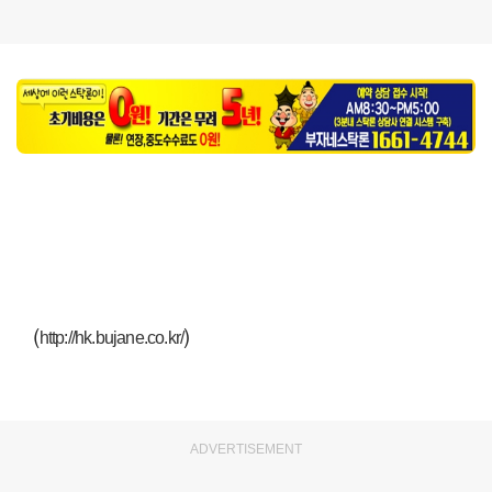
(
)
http://hk.bujane.co.kr/
ADVERTISEMENT