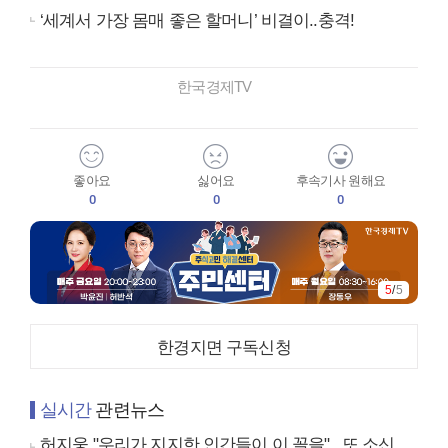
‘세계서 가장 몸매 좋은 할머니’ 비결이..충격!
한국경제TV
좋아요
싫어요
후속기사 원해요
0
0
0
5
/
5
한경지면 구독신청
실시간
관련뉴스
허지웅 "우리가 지지한 인간들이 이 꼴을"...또 소신 발언