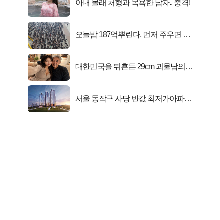
아내 몰래 처형과 목욕한 남자.. 충격!
오늘밤 187억뿌린다, 먼저 주우면 최
대1억..!
대한민국을 뒤흔든 29cm 괴물남의
진실
서울 동작구 사당 반값 최저가아파트
마지막...