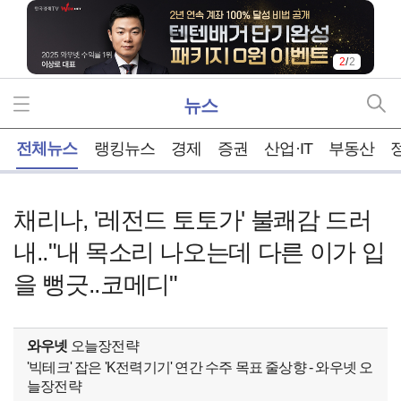
2
/
2
뉴스
홈
전체뉴스
랭킹뉴스
경제
증권
산업·IT
부동산
채리나, '레전드 토토가' 불쾌감 드러
내.."내 목소리 나오는데 다른 이가 입
을 뻥긋..코메디"
와우넷
오늘장전략
'빅테크' 잡은 'K전력기기' 연간 수주 목표 줄상향 - 와우넷 오
늘장전략