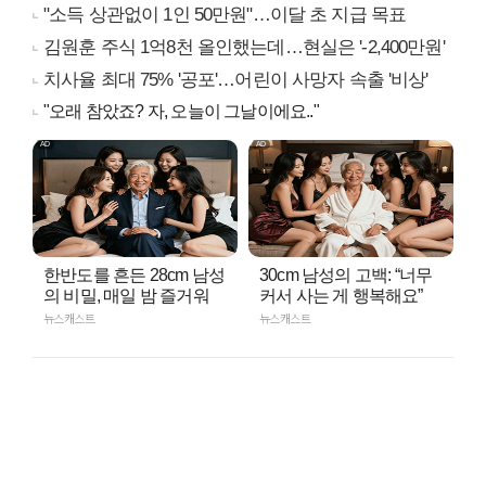
"소득 상관없이 1인 50만원"…이달 초 지급 목표
김원훈 주식 1억8천 올인했는데…현실은 '-2,400만원'
치사율 최대 75% '공포'…어린이 사망자 속출 '비상'
"오래 참았죠? 자, 오늘이 그날이에요.."
한반도를 흔든 28cm 남성
30cm 남성의 고백: “너무
의 비밀, 매일 밤 즐거워
커서 사는 게 행복해요”
뉴스캐스트
뉴스캐스트