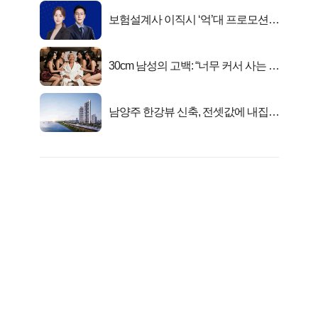
보험설계사 이직시 ‘억’대 프로모션!
키움에셋!
30cm 남성의 고백: “너무 커서 사는 게
행복해요”
남양주 한강뷰 신축, 전셋값에 내집마
련!