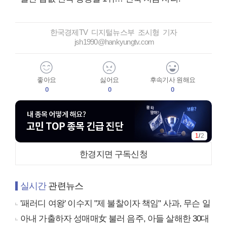
한국경제TV 디지털뉴스부 조시형 기자
jsh1990@hankyungtv.com
좋아요
싫어요
후속기사 원해요
0
0
0
1
/
2
한경지면 구독신청
실시간
관련뉴스
'패러디 여왕' 이수지 "제 불찰이자 책임" 사과, 무슨 일
아내 가출하자 성매매女 불러 음주, 아들 살해한 30대