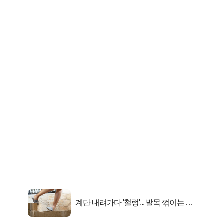
계단 내려가다 '철렁'... 발목 꺾이는 이
유