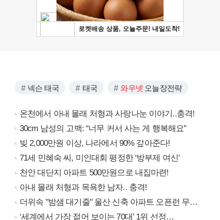
넥슨 태국
태국
와우넷
오늘장전략
온천에서 아내 몰래 처형과 사랑나눈 이야기..충격!
30cm 남성의 고백: “너무 커서 사는 게 행복해요”
빚 2,000만원 이상, 나라에서 90% 갚아준다!
71세 민혜숙 씨, 미인대회 평정한 ‘방부제 여신’
천안 대단지 아파트 500만원으로 내집마련!
아내 몰래 처형과 목욕한 남자.. 충격!
더위속 "밤샘 대기줄" 울산 신축 아파트 오픈런 무슨일?
‘세계에서 가장 젊어 보이는 70대’ 1위 선정…