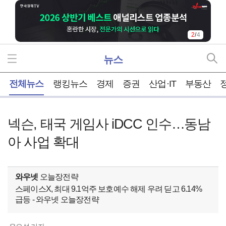
2
/
4
뉴스
홈
전체뉴스
랭킹뉴스
경제
증권
산업·IT
부동산
넥슨, 태국 게임사 iDCC 인수…동남
아 사업 확대
와우넷
오늘장전략
스페이스X, 최대 9.1억주 보호예수 해제 우려 딛고 6.14%
급등 - 와우넷 오늘장전략