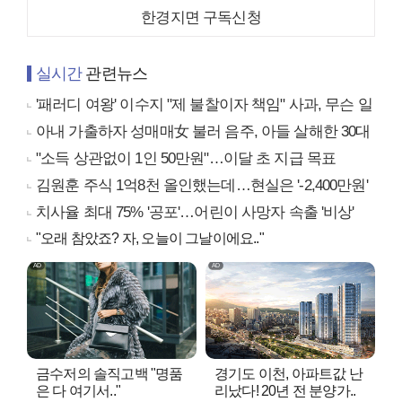
한경지면 구독신청
실시간
관련뉴스
'패러디 여왕' 이수지 "제 불찰이자 책임" 사과, 무슨 일
아내 가출하자 성매매女 불러 음주, 아들 살해한 30대
"소득 상관없이 1인 50만원"…이달 초 지급 목표
김원훈 주식 1억8천 올인했는데…현실은 '-2,400만원'
치사율 최대 75% '공포'…어린이 사망자 속출 '비상'
"오래 참았죠? 자, 오늘이 그날이에요.."
금수저의 솔직고백 "명품
경기도 이천, 아파트값 난
은 다 여기서.."
리났다! 20년 전 분양가..