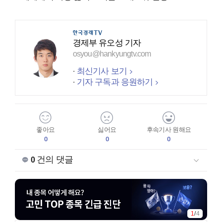
경제부 유오성 기자
osyou@hankyungtv.com
최신기사 보기
기자 구독과 응원하기
좋아요
싫어요
후속기사 원해요
0
0
0
건의 댓글
0
1
/
4