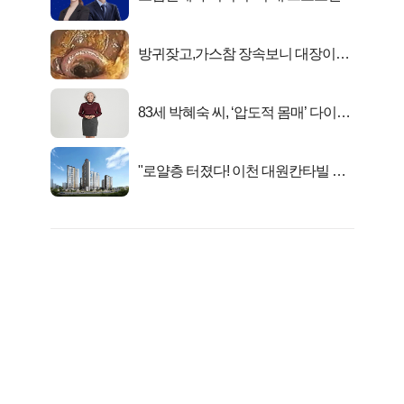
키움에셋!
방귀잦고,가스참 장속보니 대장이아
니라..
83세 박혜숙 씨, ‘압도적 몸매’ 다이어
트 신 등극
"로얄층 터졌다! 이천 대원칸타빌 잔
여세대 긴급 공개"