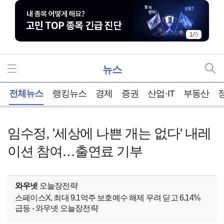
1
/
5
뉴스
홈
전체뉴스
랭킹뉴스
경제
증권
산업·IT
부동산
임수정, '세상에 나쁜 개는 없다' 내레
이션 참여…출연료 기부
와우넷
오늘장전략
스페이스X, 최대 9.1억주 보호예수 해제 우려 딛고 6.14%
급등 - 와우넷 오늘장전략