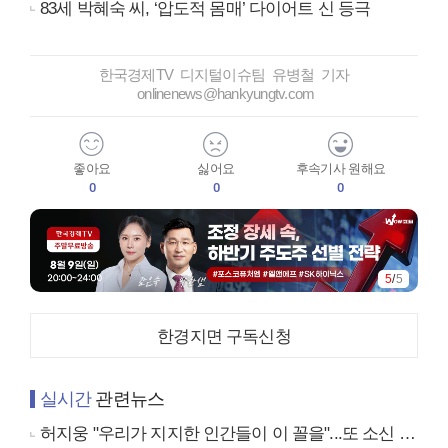
83세 박혜숙 씨, ‘압도적 몸매’ 다이어트 신 등극
한국경제TV 디지털이슈팀 유병철 기자
onlinenews@hankyungtv.com
좋아요
싫어요
후속기사 원해요
0
0
0
5
/
5
한경지면 구독신청
실시간
관련뉴스
허지웅 "우리가 지지한 인간들이 이 꼴을"...또 소신 발언