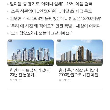
말다툼 중 흉기로 '어머니 살해'…18세 아들 결국
"소득 상관없이 1인 50만원"…이달 초 지급 목표
김원훈 주식 1억8천 올인했는데…현실은 '-2,400만원'
"우리 애 사진 왜 적어요?" 민원 폭발…세상이 어쩌다
"오래 참았죠? 자, 오늘이 그날이에요.."
천안 아파트값 난리났다!
충남 홍성 집값 난리났다!
20년 전 분양가..
2000만원으로 내집 마련..
뉴스캐스트
뉴스캐스트