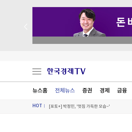
 꽝 없는 룰렛 이벤트
오미규와 입 맞추고, 온천에 몸 맡기고
日정부, 韓 사진앱 '스노우'에 행정처분…"스텔스
"더워서 못살겠다" 극한 폭염에 냉방·선케어 株 
뉴스홈
전체뉴스
증권
경제
금융
HOT
[포토+] 박정민, '멋짐 가득한 모습~'
"나야, '흑백요리사' 시즌3"
ON AIR
뉴스
[온에어] 뉴스플러스