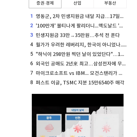
증권·경제
산업
부동산
1
영동군, 2차 민생지원금 내달 지급…17일부터 신청 접수
2
'100만개' 불티나게 팔리더니...맥도날드 '충주찰옥수수버거' 돌연 판매 종료
3
민생지원금 33만→35만원…추석 전 푼다
4
월가가 우려한 레버리지, 한국이 아니었나...'상황 인식' 못한 아셴브레너의 추락
5
"하닉이 298만원 찍던 날이 있었단다"…100만 클릭 '전래동화' 정체
6
외국인 공매도 2년來 최고…삼성전자에 무슨일이 [B급기자의 B급리포트]
7
마이크로소프트 vs IBM... 모건스탠리가 선택한 하이퍼스케일러 투자 유망주
8
퍼스트 이글, TSMC 지분 15만6540주 매각