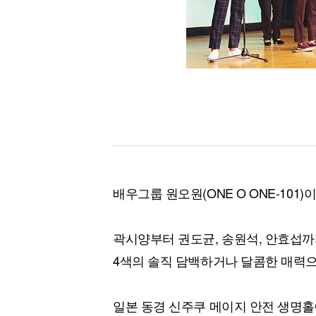
배우그룹 원오원(ONE O ONE-101
곽시양부터 권도균, 송원석, 안효섭까
4색의 솔직 담백하거나 달콤한 매력
일본 동경 신주쿠 메이지 안전 생명홀