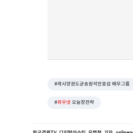
곽시양권도균송원석안효섭 배우그룹
와우넷
오늘장전략
한국경제TV 디지털이슈팀 유병철 기자
online