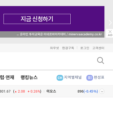
→ 온라인 투자교육은 미네르바아카데미 / minervaacademy.co.kr
비트코인
91,917,000
(
0.27%
)
와우넷
한경구독
로그인
고객센터
이더리움
2,708,000
(
1.5%
)
리플
1,489
(
-1.71%
)
럼·연재
랭킹뉴스
지역별채널
편성표
비트코인 캐시
304,400
(
0.07%
)
801.67
0.26%
)
이오스
896
(
-0.45%
)
(
2.08
비트코인 골드
1,313
(
-763.82%
)
넷
주식창