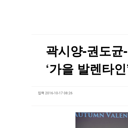
한국경제TV
뉴스홈
오미규와 입 맞추고, 온천에 몸 맡기고
머니팜 모닝라이브
증권
굿모닝 작전
금융
오미규와 입 맞추고, 온천에 몸 맡기고
오늘장 뭐사지?
부동산
[오후5시] 뉴스플러스
사회
온로드 (ON ROAD) 인사이트
글로벌경제
곽시양-권도균-
랭킹뉴스
‘가을 발렌타인
미네르바아카데미
증권 데이터
입력
2016-10-17 08:26
스페셜강의
특징주 뉴스
투자/재테크
매매신호 (랭킹100
부동산/세무
투자분석
산업
국내증시
[모집-3기-] 돈버는 트레이딩 투자 북클럽
환율