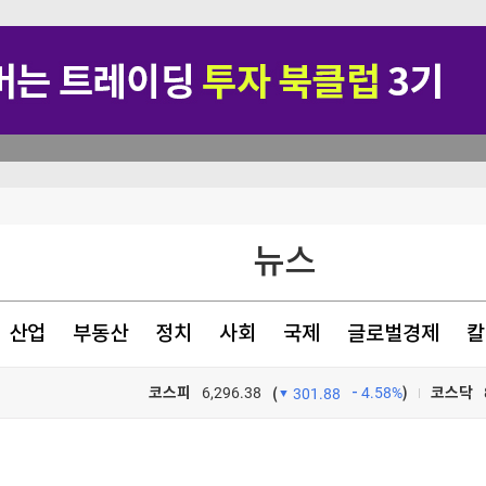
뉴스
 마케팅"
강세
산업
부동산
정치
사회
국제
글로벌경제
칼
길을 벗어난 자에게만 보인다··· 나미브 사막에서 찾은 위안 [서병철의 은퇴 후 잘사는 법]
코스피
6,296.38
4.58%
)
코스닥
(
301.88
TV프로그램
와우