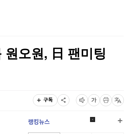
퀀텀
927
(
1.64%
)
홈
AI추천
이더리움 클래식
9,240
(
0.27%
)
품
마켓이슈
특징주
이벤트
비트코인
91,917,000
(
0.27%
)
 원오원, 日 팬미팅
구독
랭킹뉴스