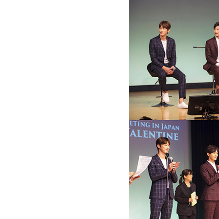
[할인50%] 한·미 투자 올인원 클래스
해외증시