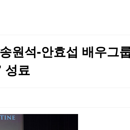
TV홈
무료방송
전체뉴스
증권
파트너스
경제
종목핫라인
추천 상
산업
경제
오늘의 
정치
생활경제
수익후기
국제
기업·CEO
이벤트
칼럼·연재
송원석-안효섭 배우그룹
특집방송
전체 프로그램
’ 성료
채널/편성
지역별채널
)
편성표