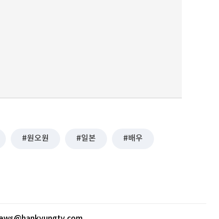
원오원
일본
배우
news@hankyungtv.com