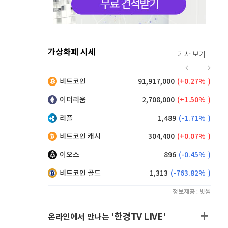
가상화폐 시세
기사 보기 +
927
(
1.64%
)
비트코인
91,917,000
(
0.27%
)
,240
(
0.27%
)
이더리움
2,708,000
(
1.50%
)
리플
1,489
(
-1.71%
)
비트코인 캐시
304,400
(
0.07%
)
이오스
896
(
-0.45%
)
비트코인 골드
1,313
(
-763.82%
)
정보제공 : 빗썸
'한경TV LIVE'
온라인에서 만나는