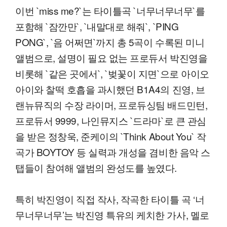
이번 `miss me?`는 타이틀곡 `너무너무너무`를
포함해 `잠깐만`, `내말대로 해줘`, `PING
PONG`, `음 어쩌면`까지 총 5곡이 수록된 미니
앨범으로, 설명이 필요 없는 프로듀서 박진영을
비롯해 `같은 곳에서`, `벚꽃이 지면`으로 아이오
아이와 찰떡 호흡을 과시했던 B1A4의 진영, 브
랜뉴뮤직의 수장 라이머, 프로듀싱팀 배드민턴,
프로듀서 9999, 나인뮤지스 `드라마`로 큰 관심
을 받은 정창욱, 준케이의 `Think About You` 작
곡가 BOYTOY 등 실력과 개성을 겸비한 음악 스
탭들이 참여해 앨범의 완성도를 높였다.
특히 박진영이 직접 작사, 작곡한 타이틀 곡 ‘너
무너무너무’는 박진영 특유의 케치한 가사, 멜로