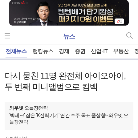
2
/
2
뉴스
홈
전체뉴스
랭킹뉴스
경제
증권
산업·IT
부동산
다시 뭉친 11명 완전체 아이오아이,
두 번째 미니앨범으로 컴백
와우넷
오늘장전략
'빅테크' 잡은 'K전력기기' 연간 수주 목표 줄상향 - 와우넷 오
늘장전략