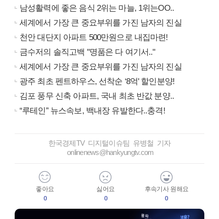
남성활력에 좋은 음식 2위는 마늘, 1위는OO..
세계에서 가장 큰 중요부위를 가진 남자의 진실
천안 대단지 아파트 500만원으로 내집마련!
금수저의 솔직고백 "명품은 다 여기서.."
세계에서 가장 큰 중요부위를 가진 남자의 진실
광주 최초 펜트하우스, 선착순 ‘8억' 할인분양!
김포 풍무 신축 아파트, 국내 최초 반값 분양..
“루테인” 뉴스속보, 백내장 유발한다..충격!
한국경제TV 디지털이슈팀 유병철 기자
onlinenews@hankyungtv.com
좋아요
싫어요
후속기사 원해요
0
0
0