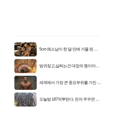
5cm 왜소남이 한 달 만에 거물 된 사
연
방귀잦고,살찌는건 대장의 똥이아니
라??
세계에서 가장 큰 중요부위를 가진 남
자의 진실
오늘밤 187억뿌린다, 먼저 주우면 최
대1억..!