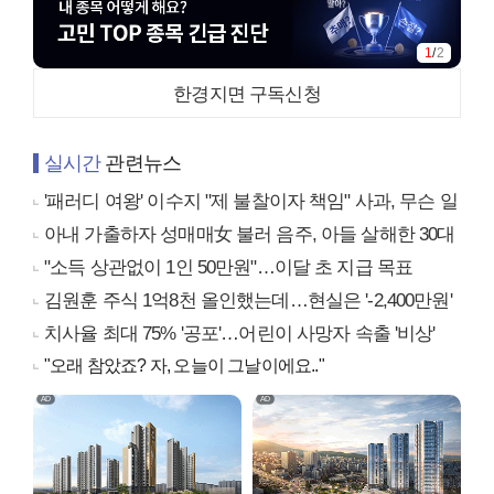
1
/
2
한경지면 구독신청
실시간
관련뉴스
'패러디 여왕' 이수지 "제 불찰이자 책임" 사과, 무슨 일
아내 가출하자 성매매女 불러 음주, 아들 살해한 30대
"소득 상관없이 1인 50만원"…이달 초 지급 목표
김원훈 주식 1억8천 올인했는데…현실은 '-2,400만원'
치사율 최대 75% '공포'…어린이 사망자 속출 '비상'
"오래 참았죠? 자, 오늘이 그날이에요.."