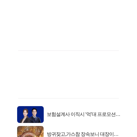
보험설계사 이직시 ‘억’대 프로모션!
키움에셋!
방귀잦고,가스참 장속보니 대장이아