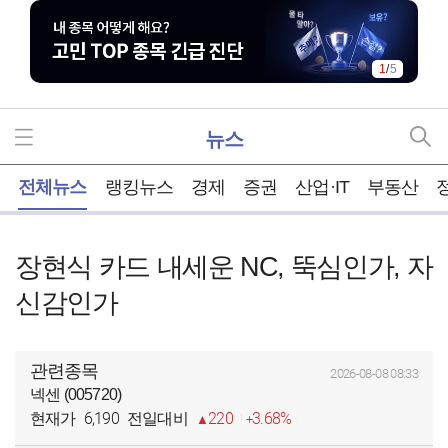
1
/
5
뉴스
홈
전체뉴스
랭킹뉴스
경제
증권
산업·IT
부동산
장현식 카드 내세운 NC, 뚝심인가, 자
신감인가
관련종목
2026-08-08 08:33
넥센 (005720)
6,190
220
3.68%
현재가
전일대비