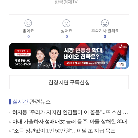
한국경제TV
좋아요
싫어요
후속기사 원해요
0
0
0
5
/
5
한경지면 구독신청
실시간
관련뉴스
허지웅 "우리가 지지한 인간들이 이 꼴을"...또 소신 발언
아내 가출하자 성매매女 불러 음주, 아들 살해한 30대
"소득 상관없이 1인 50만원"…이달 초 지급 목표