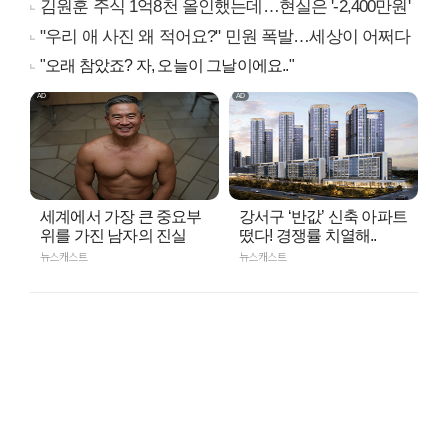
김원훈 주식 1억8천 올인했는데…현실은 '-2,400만원'
"우리 애 사진 왜 적어요?" 민원 폭발…세상이 어쩌다
"오래 참았죠? 자, 오늘이 그날이에요.."
세계에서 가장 큰 중요부
강서구 ‘반값’ 신축 아파트
위를 가진 남자의 진실
떴다! 경쟁률 치열해..
뉴스캐스트
뉴스캐스트