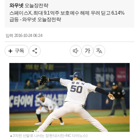
와우넷
오늘장전략
스페이스X, 최대 9.1억주 보호예수 해제 우려 딛고 6.14%
급등 - 와우넷 오늘장전략
2016-10-24 06:24
입력
구독
▲3차전 선발로 나서는 장현식(사진=NC 다이노스)