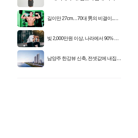
트 신 등극
길이만 27cm…70대 男의 비결이..충
격!
빚 2,000만원 이상, 나라에서 90% 갚
아준다!
남양주 한강뷰 신축, 전셋값에 내집마
련!