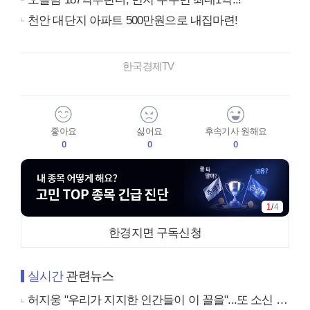
천안 대단지 아파트 500만원으로 내집마련!
한국경제TV
좋아요
싫어요
후속기사 원해요
0
0
0
1
/
4
한경지면 구독신청
실시간
관련뉴스
허지웅 "우리가 지지한 인간들이 이 꼴을"...또 소신 발언