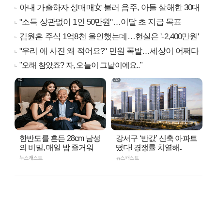
아내 가출하자 성매매女 불러 음주, 아들 살해한 30대
"소득 상관없이 1인 50만원"…이달 초 지급 목표
김원훈 주식 1억8천 올인했는데…현실은 '-2,400만원'
"우리 애 사진 왜 적어요?" 민원 폭발…세상이 어쩌다
"오래 참았죠? 자, 오늘이 그날이에요.."
한반도를 흔든 28cm 남성
강서구 ‘반값’ 신축 아파트
의 비밀, 매일 밤 즐거워
떴다! 경쟁률 치열해..
뉴스캐스트
뉴스캐스트