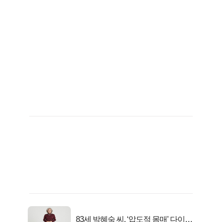
83세 박혜숙 씨, ‘압도적 몸매’ 다이어