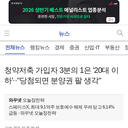
2
/
4
뉴스
홈
전체뉴스
랭킹뉴스
경제
증권
산업·IT
부동산
청약저축 가입자 3분의 1은 '20대 이
하'··"당첨되면 분양권 팔 생각"
와우넷
오늘장전략
스페이스X, 최대 9.1억주 보호예수 해제 우려 딛고 6.14%
급등 - 와우넷 오늘장전략