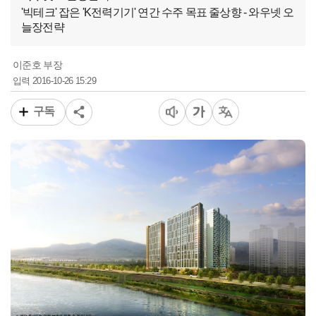
'빅테크' 잡은 'K전력기기' 연간 수주 목표 줄상향 - 와우넷 오
늘장전략
이준호 부장
2016-10-26 15:29
입력
구독