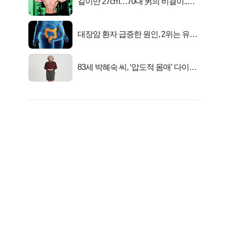
길이만 27cm…70대 男의 비결이..충
격!
대장암 환자 급증한 원인, 2위는 유산
균 1위는OO..
83세 박혜숙 씨, ‘압도적 몸매’ 다이어
트 신 등극