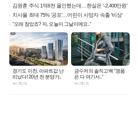
김원훈 주식 1억8천 올인했는데…현실은 '-2,400만원'
치사율 최대 75% '공포'…어린이 사망자 속출 '비상'
"오래 참았죠? 자, 오늘이 그날이에요.."
경기도 이천, 아파트값 난
금수저의 솔직고백 "명품
리났다! 20년 전 분양가..
은 다 여기서.."
뉴스캐스트
뉴스캐스트