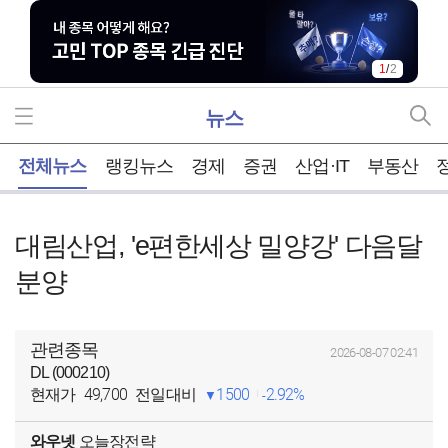
1
/
2
뉴스
홈
전체뉴스
랭킹뉴스
경제
증권
산업·IT
부동산
대림산업, 'e편한세상 밀양강' 다음달
분양
관련종목
2026-08-07 02:41
DL (000210)
49,700
1500
2.92%
현재가
전일대비
와우넷
오늘장전략