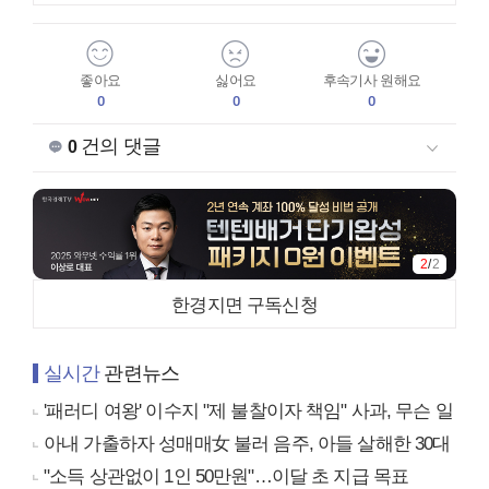
좋아요
싫어요
후속기사 원해요
0
0
0
건의 댓글
0
2
/
2
한경지면 구독신청
실시간
관련뉴스
'패러디 여왕' 이수지 "제 불찰이자 책임" 사과, 무슨 일
아내 가출하자 성매매女 불러 음주, 아들 살해한 30대
"소득 상관없이 1인 50만원"…이달 초 지급 목표