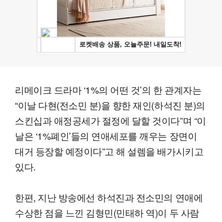
리메이크 드라마 ‘1%의 어떤 것’의 한 관계자는
“이날 다현(전소민 분)을 향한 재인(하석진 분)의
스킨십과 애정공세가 절정에 달할 것이다”며 “이
날은 ‘1%폐인’들의 연애세포를 깨우는 장면이
대거 등장할 예정이다”고 해 설렘을 배가시키고
있다.
한편, 지난 방송에선 하석진과 전소민의 연애에
수상한 점을 느낀 김형민(민태하 역)이 두 사람