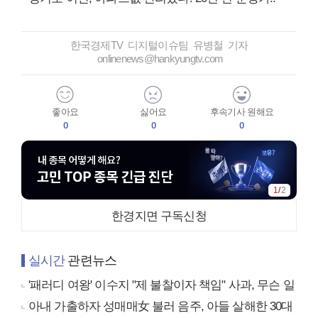
한국경제TV 디지털이슈팀 유병철 기자
onlinenews@hankyungtv.com
좋아요
싫어요
후속기사 원해요
0
0
0
1
/
2
한경지면 구독신청
실시간
관련뉴스
'패러디 여왕' 이수지 "제 불찰이자 책임" 사과, 무슨 일
아내 가출하자 성매매女 불러 음주, 아들 살해한 30대