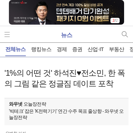
2
/
2
뉴스
홈
전체뉴스
랭킹뉴스
경제
증권
산업·IT
부동산
'1%의 어떤 것' 하석진♥전소민, 한 폭
의 그림 같은 정글짐 데이트 포착
와우넷
오늘장전략
'빅테크' 잡은 'K전력기기' 연간 수주 목표 줄상향 - 와우넷 오
늘장전략