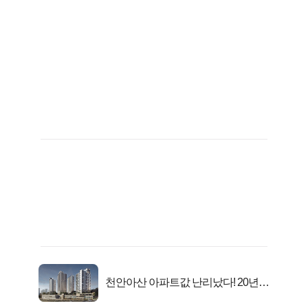
천안아산 아파트값 난리났다! 20년
전 분양가..