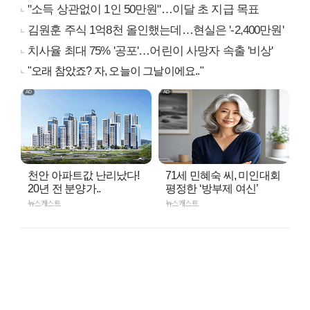
"소득 상관없이 1인 50만원"…이달 초 지급 목표
김원훈 주식 1억8천 올인했는데…현실은 '-2,400만원'
치사율 최대 75% '공포'…어린이 사망자 속출 '비상'
"오래 참았죠? 자, 오늘이 그날이에요.."
천안 아파트값 난리났다!
71세 민혜숙 씨, 미인대회
20년 전 분양가..
평정한 ‘방부제 여신’
뉴스캐스트
뉴스캐스트