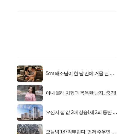
5cm 왜소남이 한 달 만에 거물 된 사
연
아내 몰래 처형과 목욕한 남자.. 충격!
오산시 집 값 2배 상승! 제 2의 동탄 신
화..
오늘밤 187억뿌린다, 먼저 주우면 최