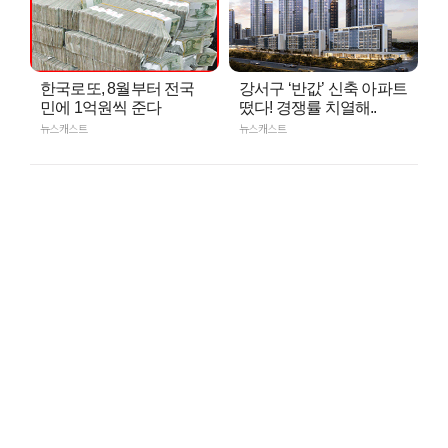
한국로또, 8월부터 전국
강서구 ‘반값’ 신축 아파트
민에 1억원씩 준다
떴다! 경쟁률 치열해..
뉴스캐스트
뉴스캐스트