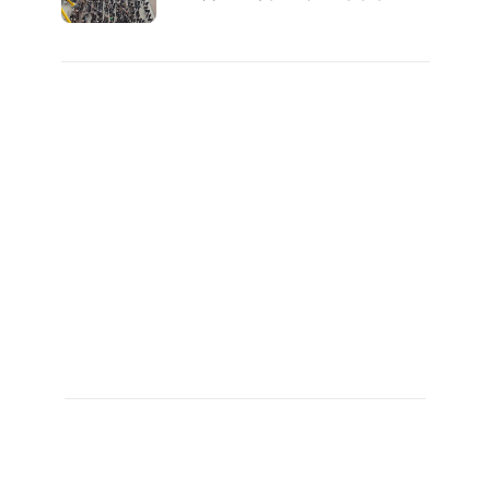
대1억..!