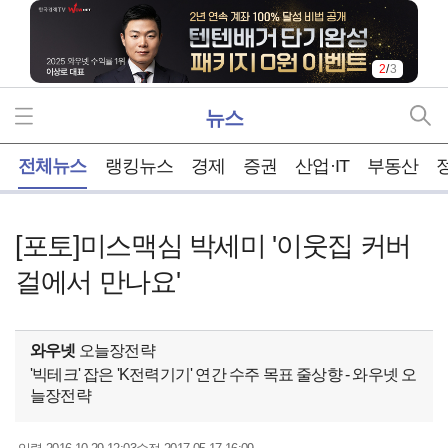
2
/
3
뉴스
홈
전체뉴스
랭킹뉴스
경제
증권
산업·IT
부동산
[포토]미스맥심 박세미 '이웃집 커버
걸에서 만나요'
와우넷
오늘장전략
'빅테크' 잡은 'K전력기기' 연간 수주 목표 줄상향 - 와우넷 오
늘장전략