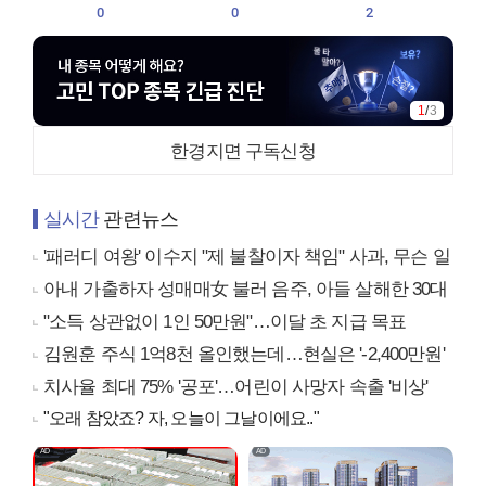
0
0
2
1
/
3
한경지면 구독신청
실시간
관련뉴스
'패러디 여왕' 이수지 "제 불찰이자 책임" 사과, 무슨 일
아내 가출하자 성매매女 불러 음주, 아들 살해한 30대
"소득 상관없이 1인 50만원"…이달 초 지급 목표
김원훈 주식 1억8천 올인했는데…현실은 '-2,400만원'
치사율 최대 75% '공포'…어린이 사망자 속출 '비상'
"오래 참았죠? 자, 오늘이 그날이에요.."