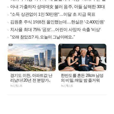
아내 가출하자 성매매女 불러 음주, 아들 살해한 30대
"소득 상관없이 1인 50만원"…이달 초 지급 목표
김원훈 주식 1억8천 올인했는데…현실은 '-2,400만원'
치사율 최대 75% '공포'…어린이 사망자 속출 '비상'
"오래 참았죠? 자, 오늘이 그날이에요.."
경기도 이천, 아파트값 난
한반도를 흔든 28cm 남성
리났다! 20년 전 분양가..
의 비밀, 매일 밤 즐거워
뉴스캐스트
뉴스캐스트