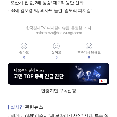
오산시 집 값 2배 상승! 제 2의 동탄 신화..
83세 김보경 씨, 의사도 놀란 ‘압도적 피지컬’
한국경제TV 디지털이슈팀 유병철 기자
onlinenews@hankyungtv.com
좋아요
싫어요
후속기사 원해요
0
0
0
1
/
2
한경지면 구독신청
실시간
관련뉴스
'패러디 여왕' 이수지 "제 불찰이자 책임" 사과, 무슨 일