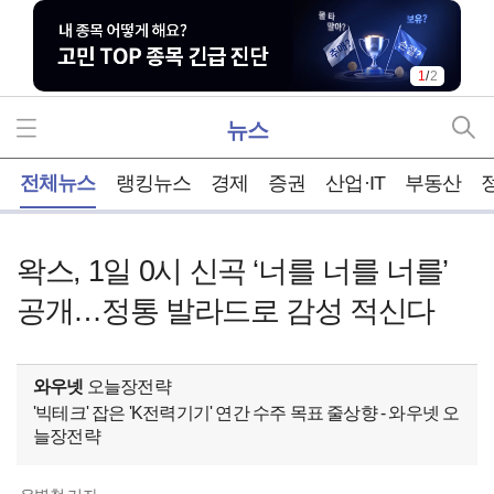
2
/
2
뉴스
홈
전체뉴스
랭킹뉴스
경제
증권
산업·IT
부동산
왁스, 1일 0시 신곡 ‘너를 너를 너를’
공개…정통 발라드로 감성 적신다
와우넷
오늘장전략
'빅테크' 잡은 'K전력기기' 연간 수주 목표 줄상향 - 와우넷 오
늘장전략