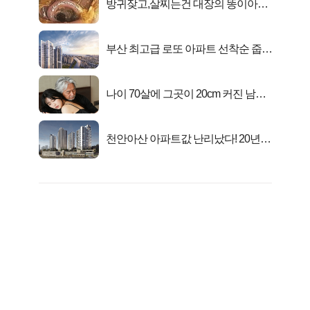
방귀잦고,살찌는건 대장의 똥이아니
라??
부산 최고급 로또 아파트 선착순 줍줍
떴다!
나이 70살에 그곳이 20cm 커진 남자..
충격!
천안아산 아파트값 난리났다! 20년
전 분양가..