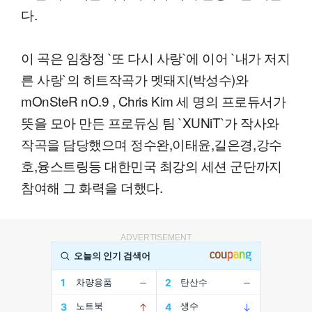
다.
이 곡은 임창정 `또 다시 사랑`에 이어 `내가 저지
른 사랑`의 히트작곡가 멧돼지(박성수)와
mOnSteR nO.9 , Chris Kim 세 명의 프로듀서가
뜻을 모아 만든 프로듀싱 팀 `XUNiT`가 작사와
작곡을 담당했으며 정수완,이태윤,길은경,강수
호,융스트링등 대한민국 최강의 세션 군단까지
참여해 그 화력을 더했다.
ADVERTISEMENT