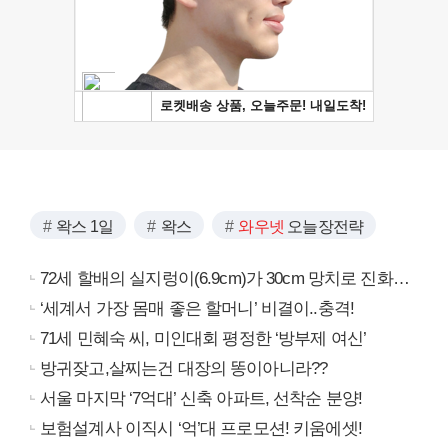
왁스 1일
왁스
와우넷
오늘장전략
72세 할배의 실지렁이(6.9cm)가 30cm 망치로 진화…
‘세계서 가장 몸매 좋은 할머니’ 비결이..충격!
71세 민혜숙 씨, 미인대회 평정한 ‘방부제 여신’
방귀잦고,살찌는건 대장의 똥이아니라??
서울 마지막 ‘7억대’ 신축 아파트, 선착순 분양!
보험설계사 이직시 ‘억’대 프로모션! 키움에셋!