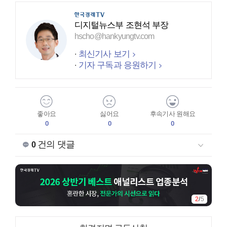
디지털뉴스부 조현석 부장
hscho@hankyungtv.com
최신기사 보기
기자 구독과 응원하기
좋아요
싫어요
후속기사 원해요
0
0
0
건의 댓글
0
2
/
5