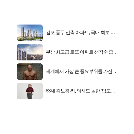
김포 풍무 신축 아파트, 국내 최초 반
값 분양..
부산 최고급 로또 아파트 선착순 줍줍
떴다!
세계에서 가장 큰 중요부위를 가진 남
자의 진실
83세 김보경 씨, 의사도 놀란 ‘압도적
피지컬’