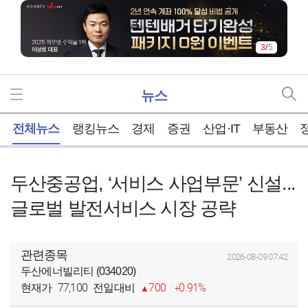
3
/
5
뉴스
홈
전체뉴스
랭킹뉴스
경제
증권
산업·IT
부동산
두산중공업, ‘서비스 사업부문’ 신설...
글로벌 발전서비스 시장 공략
관련종목
2026-08-09 07:42
두산에너빌리티 (034020)
77,100
700
0.91%
현재가
전일대비