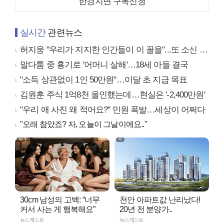
한경지면 구독신청
실시간
관련뉴스
허지웅 "우리가 지지한 인간들이 이 꼴을"...또 소신 발언
말다툼 중 흉기로 '어머니 살해'…18세 아들 결국
"소득 상관없이 1인 50만원"…이달 초 지급 목표
김원훈 주식 1억8천 올인했는데…현실은 '-2,400만원'
"우리 애 사진 왜 적어요?" 민원 폭발…세상이 어쩌다
"오래 참았죠? 자, 오늘이 그날이에요.."
30cm 남성의 고백: “너무
천안 아파트값 난리났다!
커서 사는 게 행복해요”
20년 전 분양가..
뉴스캐스트
뉴스캐스트