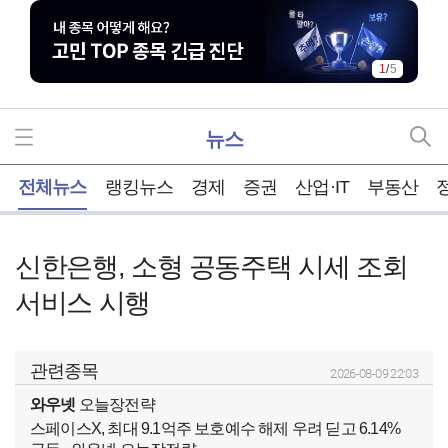
1
/
5
뉴스
홈
전체뉴스
랭킹뉴스
경제
증권
산업·IT
부동산
신한은행, 소형 공동주택 시세 조회
서비스 시행
관련종목
2026-08-09 22:03
와우넷
오늘장전략
스페이스X, 최대 9.1억주 보호예수 해제 우려 딛고 6.14%