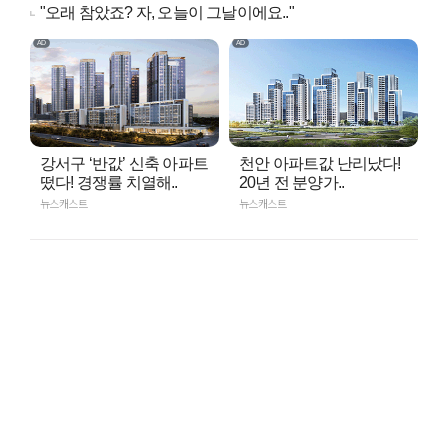
"오래 참았죠? 자, 오늘이 그날이에요.."
강서구 ‘반값’ 신축 아파트
천안 아파트값 난리났다!
떴다! 경쟁률 치열해..
20년 전 분양가..
뉴스캐스트
뉴스캐스트