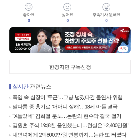
좋아요
싫어요
후속기사 원해요
0
0
0
5
/
5
한경지면 구독신청
실시간
관련뉴스
폭염 속 심장이 '두근'…그냥 넘겼다간 돌연사 위험
말다툼 중 흉기로 '어머니 살해'…18세 아들 결국
"X돌았네" 김희철 분노…논란의 현수막 결국 철거
김원훈 주식 1억8천 올인했는데…현실은 '-2,400만원'
내연녀에게 2억8000만원 연봉까지…논란 또 터졌다