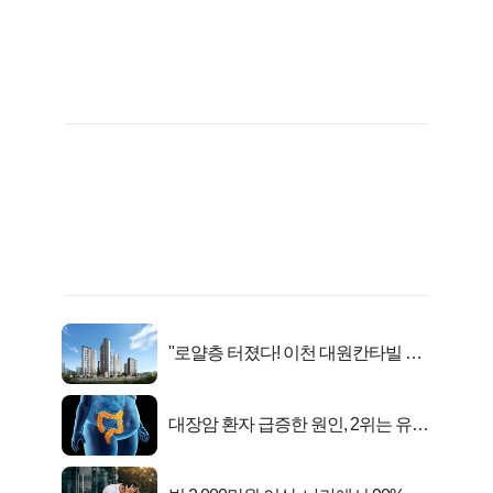
"로얄층 터졌다! 이천 대원칸타빌 잔
여세대 긴급 공개"
대장암 환자 급증한 원인, 2위는 유산
균 1위는OO..