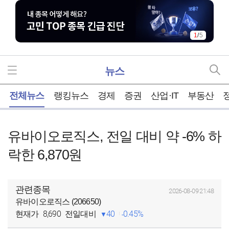
1
/
5
뉴스
홈
전체뉴스
랭킹뉴스
경제
증권
산업·IT
부동산
유바이오로직스, 전일 대비 약 -6% 하
락한 6,870원
관련종목
2026-08-09 21:48
유바이오로직스 (206650)
8,690
40
0.45%
현재가
전일대비