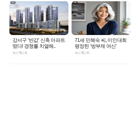
강서구 ‘반값’ 신축 아파트
71세 민혜숙 씨, 미인대회
떴다! 경쟁률 치열해..
평정한 ‘방부제 여신’
뉴스캐스트
뉴스캐스트