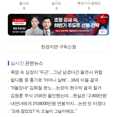
좋아요
싫어요
후속기사 원해요
0
0
3
5
/
5
한경지면 구독신청
실시간
관련뉴스
폭염 속 심장이 '두근'…그냥 넘겼다간 돌연사 위험
말다툼 중 흉기로 '어머니 살해'…18세 아들 결국
"X돌았네" 김희철 분노…논란의 현수막 결국 철거
김원훈 주식 1억8천 올인했는데…현실은 '-2,400만원'
내연녀에게 2억8000만원 연봉까지…논란 또 터졌다
"오래 참았죠? 자, 오늘이 그날이에요.."