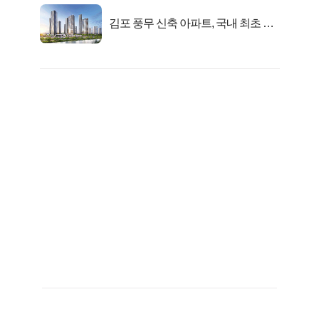
김포 풍무 신축 아파트, 국내 최초 반
값 분양..