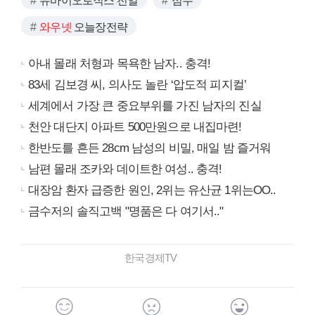
유바이오로직스 전일
점수
와우넷
오늘장전략
아내 몰래 처형과 목욕한 남자.. 충격!
83세 김보경 씨, 의사도 놀란 ‘압도적 피지컬’
세계에서 가장 큰 중요부위를 가진 남자의 진실
천안 대단지 아파트 500만원으로 내집마련!
한반도를 흔든 28cm 남성의 비밀, 매일 밤 즐거워
남편 몰래 조카와 데이트한 여성.. 충격!
대장암 환자 급증한 원인, 2위는 유산균 1위는OO..
금수저의 솔직고백 "명품은 다 여기서.."
한국경제TV