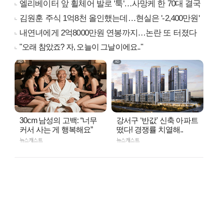
엘리베이터 앞 휠체어 발로 '툭'…사망케 한 70대 결국
김원훈 주식 1억8천 올인했는데…현실은 '-2,400만원'
내연녀에게 2억8000만원 연봉까지…논란 또 터졌다
"오래 참았죠? 자, 오늘이 그날이에요.."
30cm 남성의 고백: “너무
강서구 ‘반값’ 신축 아파트
커서 사는 게 행복해요”
떴다! 경쟁률 치열해..
뉴스캐스트
뉴스캐스트