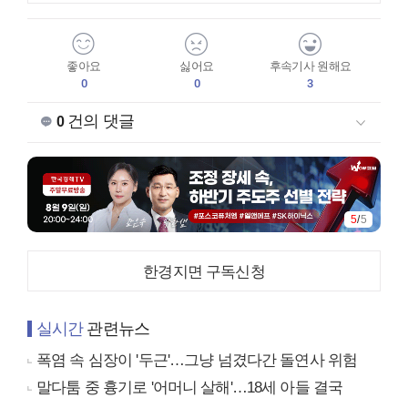
좋아요
싫어요
후속기사 원해요
0
0
3
건의 댓글
0
5
/
5
한경지면 구독신청
실시간
관련뉴스
폭염 속 심장이 '두근'…그냥 넘겼다간 돌연사 위험
말다툼 중 흉기로 '어머니 살해'…18세 아들 결국