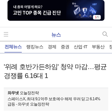
1
/
5
뉴스
홈
전체뉴스
랭킹뉴스
경제
증권
산업·IT
부동산
'위례 호반가든하임' 청약 마감…평균
경쟁률 6.16대 1
와우넷
오늘장전략
스페이스X, 최대 9.1억주 보호예수 해제 우려 딛고 6.14%
급등 - 와우넷 오늘장전략