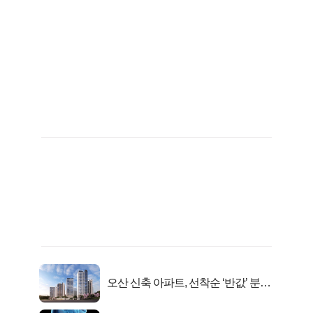
오산 신축 아파트, 선착순 ‘반값’ 분양
시작..